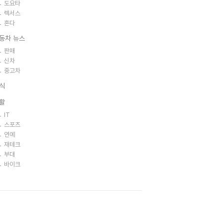
도요타
렉서스
혼다
동차 뉴스
판매
신차
중고차
식
활
IT
스포츠
연예
재테크
부대
바이크