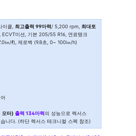
 사이클,
최고출력 99마력
/ 5,200 rpm,
최대토
동, ECVT미션, 기본 205/55 R16, 연료탱크
0㎞/ℓ), 제로백 (9.8초, 0~ 100㎞/h)
제어
+ 모터)
출력 134마력
의 성능으로 렉서스
있습니다. (하단 렉서스 테크니컬 스펙 참조)