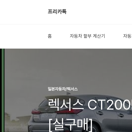
프리카톡
홈
자동차 할부 계산기
자동
일본자동차/렉서스
렉서스 CT200
[실구매]