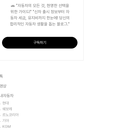
🚗 "자동차의 모든 것, 현명한 선택을
위한 가이드!" "신차 출시 정보부터 자
동차 세금, 유지비까지 한눈에! 당신의
합리적인 자동차 생활을 돕는 블로그."
구독하기
톡
영상
내자동차
현대
쉐보레
르노코리아
기아
KGM