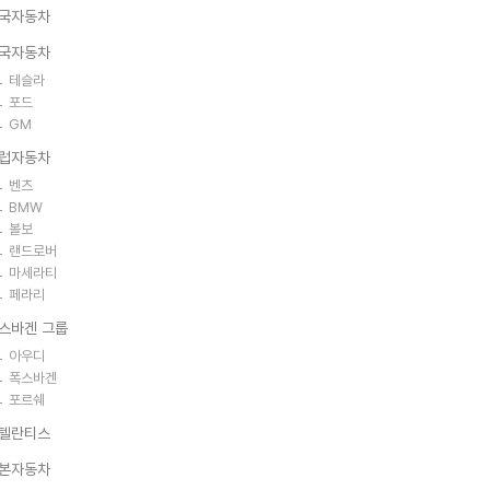
국자동차
국자동차
테슬라
포드
GM
럽자동차
벤츠
BMW
볼보
랜드로버
마세라티
페라리
스바겐 그룹
아우디
폭스바겐
포르쉐
텔란티스
본자동차