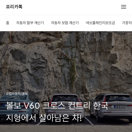
프리카톡
홈
자동차 할부 계산기
자동차 보험 계산기
넥쏘풀체인지보조금
가장저
유럽자동차/볼보
볼보 V60 크로스 컨트리 한국
지형에서 살아남은 차!