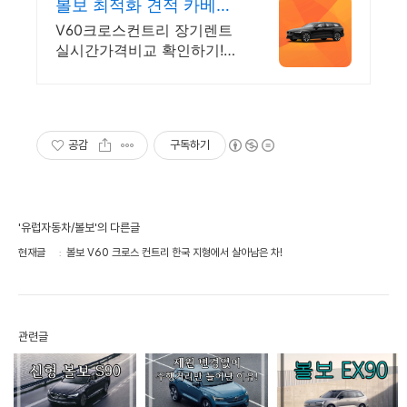
볼보 최적화 견적 카베이
볼보 특가차량 무료견적
V60크로스컨트리 장기렌트
실시간가격비교 확인하기!즉
시출고 차량 선점!특가차종!
수입차 최대 할인 견적! 온라
인계약! 최적가 프로모션 차
량 빠른출고 선점하세요.
공감
구독하기
'유럽자동차/볼보'의 다른글
현재글
볼보 V60 크로스 컨트리 한국 지형에서 살아남은 차!
관련글