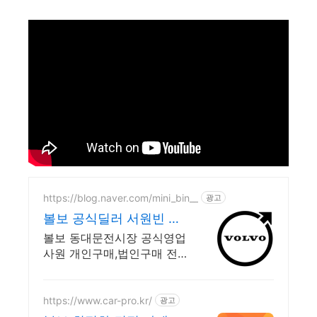
https://blog.naver.com/mini_bin__
광고
볼보 공식딜러 서원빈 대
리 개인,법인진행,전국출
볼보 동대문전시장 공식영업
고전문
사원 개인구매,법인구매 전국
출고 전문
https://www.car-pro.kr/
광고