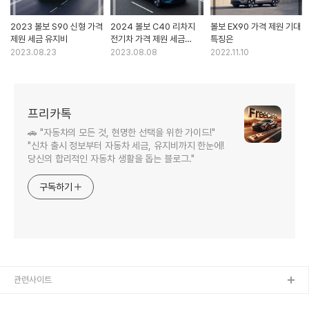
2023 볼보 S90 신형 가격
2024 볼보 C40 리차지
볼보 EX90 가격 제원 기대
제원 세금 유지비
전기차 가격 제원 세금
특징은
유지비 보조금
2023.08.23
2023.08.08
2022.11.10
프리카톡
🚗 "자동차의 모든 것, 현명한 선택을 위한 가이드!"
"신차 출시 정보부터 자동차 세금, 유지비까지 한눈에!
당신의 합리적인 자동차 생활을 돕는 블로그."
구독하기
관련사이트