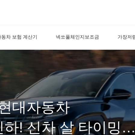
자동차 보험 계산기
넥쏘풀체인지보조금
가장저
기 현대자동차
하! 신차 살 타이밍