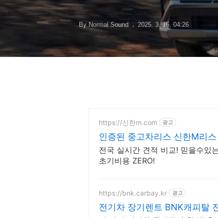
맞추세요!
By Normal Sound
2025. 3. 15. 04:26
https://신한m.com
광고
인증된 중고차리스 신한M리스
견적
전국 실시간 견적 비교! 믿을수있
초기비용 ZERO!
https://bnk.carbay.kr
광고
전기차 장기렌트 BNK캐피탈 