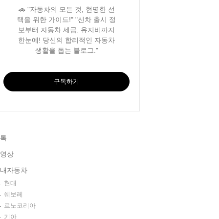
🚗 "자동차의 모든 것, 현명한 선
택을 위한 가이드!" "신차 출시 정
보부터 자동차 세금, 유지비까지
한눈에! 당신의 합리적인 자동차
생활을 돕는 블로그."
구독하기
톡
영상
내자동차
현대
쉐보레
르노코리아
기아