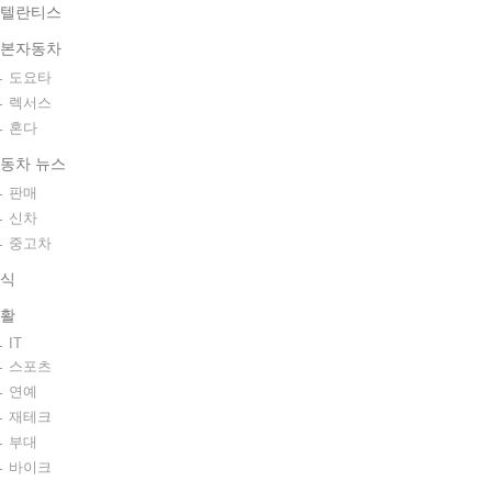
텔란티스
본자동차
도요타
렉서스
혼다
동차 뉴스
판매
신차
중고차
식
활
IT
스포츠
연예
재테크
부대
바이크