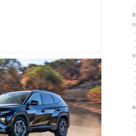
중
미
유
폭