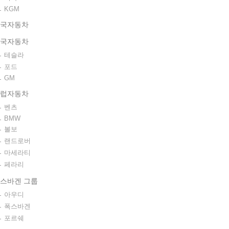
KGM
국자동차
국자동차
테슬라
포드
GM
럽자동차
벤츠
BMW
볼보
랜드로버
마세라티
페라리
스바겐 그룹
아우디
폭스바겐
포르쉐