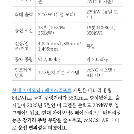
준)
(WLTP 기준)
239kW (듀얼 모
최대 출력
225kW (듀얼 모터)
터)
18분 (10-80%,
18분 (10-80%,
충전 시간
350kW)
350kW)
전장/전
4,855mm/1,880mm/
동일
폭/전고
1,495mm
공차 중량
약 2,000kg
약 2,050kg
인포테인
ccNC 시스템 +
12.3인치 기존 시스템
먼트
AR 내비
현대 아이오닉6 페이스리프트
제원은 배터리 용량
84kWh로 늘며 주행거리가 550km로 향상됐어요. 출
시일이 2025년 5월인 이 모델은 출력도 239kW로 업
그레이드됐죠. 현대 아이오닉6 페이스리프트 배터리성
능은
장거리 주행 부담
을 줄여주고, ccNC와 AR 내비
로
운전 편의성
을 더했어요.