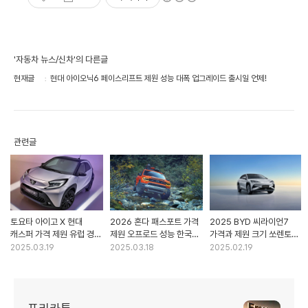
'자동차 뉴스/신차'의 다른글
현재글
현대 아이오닉6 페이스리프트 제원 성능 대폭 업그레이드 출시일 언제!
관련글
토요타 아이고 X 현대
2026 혼다 패스포트 가격
2025 BYD 씨라이언7
캐스퍼 가격 제원 유럽 경차
제원 오프로드 성능 한국인
가격과 제원 크기 쏘렌토
격돌에 완벽 비교!
마음 잡을까?
대항마
2025.03.19
2025.03.18
2025.02.19