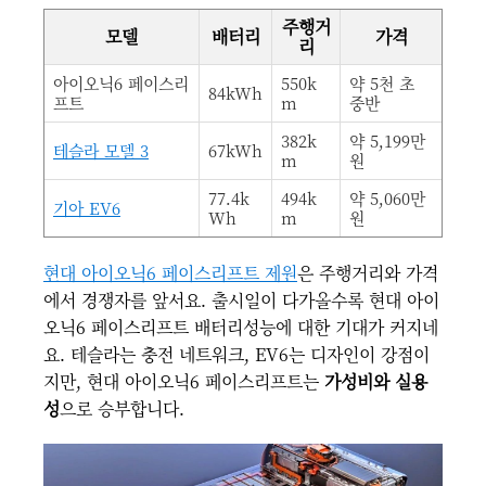
주행거
모델
배터리
가격
리
아이오닉6 페이스리
550k
약 5천 초
84kWh
프트
m
중반
382k
약 5,199만
테슬라 모델 3
67kWh
m
원
77.4k
494k
약 5,060만
기아 EV6
Wh
m
원
현대 아이오닉6 페이스리프트 제원
은 주행거리와 가격
에서 경쟁자를 앞서요. 출시일이 다가올수록 현대 아이
오닉6 페이스리프트 배터리성능에 대한 기대가 커지네
요. 테슬라는 충전 네트워크, EV6는 디자인이 강점이
지만, 현대 아이오닉6 페이스리프트는
가성비와 실용
성
으로 승부합니다.