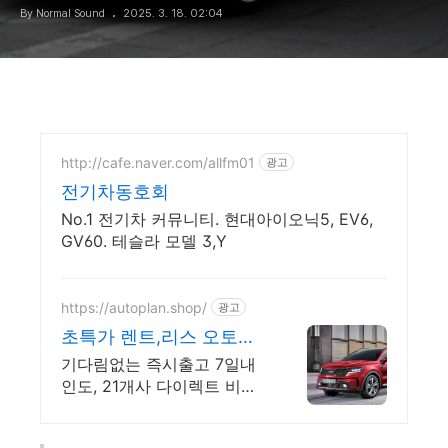
By Normal Sound
2025. 3. 18. 02:04
http://cafe.naver.com/allfm01
광고
전기차동호회
No.1 전기차 커뮤니티. 현대아이오닉5, EV6,
GV60. 테슬라 모델 3,Y
https://autoplan.shop/
광고
초특가 렌트,리스 오토플
랜 기다림없는 즉시출고
기다림없는 즉시출고 7일내
비교견적
인도, 21개사 다이렉트 비교
견적, 무보증 초기비용0원,