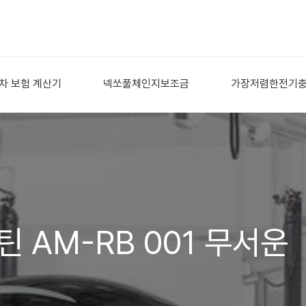
차 보험 계산기
넥쏘풀체인지보조금
가장저렴한전기
틴 AM-RB 001 무서운