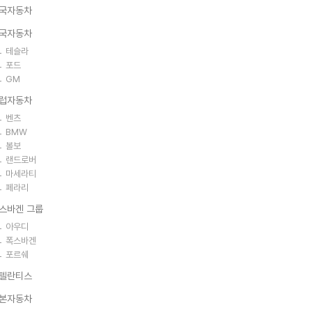
국자동차
국자동차
테슬라
포드
GM
럽자동차
벤츠
BMW
볼보
랜드로버
마세라티
페라리
스바겐 그룹
아우디
폭스바겐
포르쉐
텔란티스
본자동차