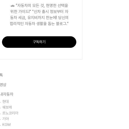
🚗 "자동차의 모든 것, 현명한 선택을
위한 가이드!" "신차 출시 정보부터 자
동차 세금, 유지비까지 한눈에! 당신의
합리적인 자동차 생활을 돕는 블로그."
구독하기
톡
영상
내자동차
현대
쉐보레
르노코리아
기아
KGM