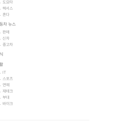
도요타
렉서스
혼다
동차 뉴스
판매
신차
중고차
식
활
IT
스포츠
연예
재테크
부대
바이크