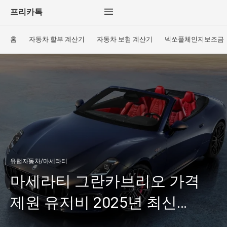
프리카톡
홈
자동차 할부 계산기
자동차 보험 계산기
넥쏘풀체인지보조금
유럽자동차/마세라티
마세라티 그란카브리오 가격
제원 유지비 2025년 최신
트렌드 분석