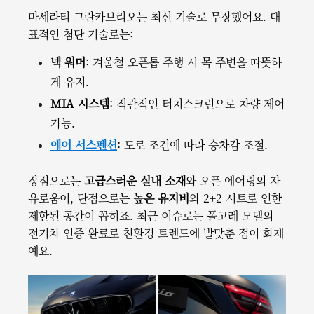
마세라티 그란카브리오는 최신 기술로 무장했어요. 대
표적인 첨단 기술로는:
넥 워머
: 겨울철 오픈톱 주행 시 목 주변을 따뜻하
게 유지.
MIA 시스템
: 직관적인 터치스크린으로 차량 제어
가능.
에어 서스펜션
: 도로 조건에 따라 승차감 조절.
장점으로는
고급스러운 실내 소재
와 오픈 에어링의 자
유로움이, 단점으로는
높은 유지비
와 2+2 시트로 인한
제한된 공간이 꼽히죠. 최근 이슈로는 폴고레 모델의
전기차 인증 완료로 친환경 트렌드에 발맞춘 점이 화제
예요.