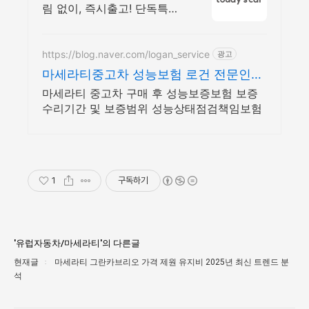
팅
림 없이, 즉시출고! 단독특가
지금 확인! 전문가의 1:1 맞춤
컨설팅으로 합리적으로 장기
렌트/리스를 이용해 보세요!
https://blog.naver.com/logan_service
광고
마세라티중고차 성능보험 로건 전문인력
전문세팅 프로세스
마세라티 중고차 구매 후 성능보증보험 보증
수리기간 및 보증범위 성능상태점검책임보험
1
구독하기
'유럽자동차/마세라티'의 다른글
현재글
마세라티 그란카브리오 가격 제원 유지비 2025년 최신 트렌드 분
석