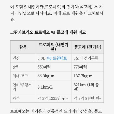
이 모델은 내연기관(트로페오)과 전기차(폴고레) 두 가
지 라인업으로 나뉘어요. 아래 표로 제원을 비교해보시
죠.
그란카브리오 트로페오 vs 폴고레 제원 비교
트로페오 (내연기
항목
폴고레 (전기차)
관)
엔진
3.0L
V6
트윈터보
3모터 전기구동
출력
550마력
778마력
최대 토크
66.3kg·m
137.7kg·m
연비/주행거
321km (1회 충
8.1km/L
리
전)
가격
약 3억 1225만 원~
약 3억 8천만 원~
트로페오는 배기음과 전통적인 드라이빙 감성을, 폴고