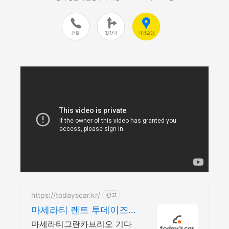
https://todayscar.kr/
광고
마세라티 렌트 투데이즈
카 전문가의 1:1 맞춤 컨설
마세라티그란카브리오 기다