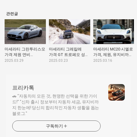
관련글
마세라티 그란투리스모
마세라티 그레칼레
마세라티 MC20 시엘로
가격 제원 연비
가격 GT 트로페오 성능
가격, 제원, 유지비까지
럭셔리와 퍼포먼스의
제원 유지비 차이 SUV
낱낱이 확인해보세요
2025.03.29
2025.03.23
2025.03.16
끝판왕
시장을 흔들까?
프리카톡
🚗 "자동차의 모든 것, 현명한 선택을 위한 가이
드!" "신차 출시 정보부터 자동차 세금, 유지비까
지 한눈에! 당신의 합리적인 자동차 생활을 돕는
블로그."
구독하기