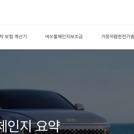
차 보험 계산기
넥쏘풀체인지보조금
가장저렴한전기
체인지 요약