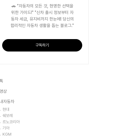
🚗 "자동차의 모든 것, 현명한 선택을
위한 가이드!" "신차 출시 정보부터 자
동차 세금, 유지비까지 한눈에! 당신의
합리적인 자동차 생활을 돕는 블로그."
구독하기
톡
영상
내자동차
현대
쉐보레
르노코리아
기아
KGM