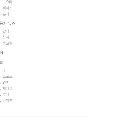
도요타
렉서스
혼다
동차 뉴스
판매
신차
중고차
식
활
IT
스포츠
연예
재테크
부대
바이크