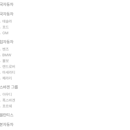
국자동차
국자동차
테슬라
포드
GM
럽자동차
벤츠
BMW
볼보
랜드로버
마세라티
페라리
스바겐 그룹
아우디
폭스바겐
포르쉐
텔란티스
본자동차