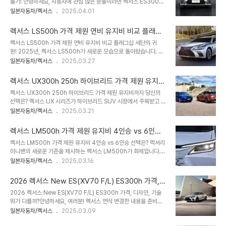
풀기! 안녕하세요, 자동차에 관심 많은 분들이라면 렉서스 ES300h
자 하니, 함께 알아볼까요?📖 목차1. 렉서스 NX350H 가격 2025
에 대한 소식 한 번쯤 들어보셨을 텐데요. 2025년 4월을 맞아, 이 차
일본자동차/렉서스
2025.04.01
년 기준 얼마일까?2. 렉서스 NX350H 핵심 포인트는?3. 렉서스
의 최신 정보를 한국 독자 맞춤으로 정리해 봤습니다. ES300h는 뛰
SUV 활용 방법은?4. 렉서스 SUV 제원 비교 맞대결5. 렉서스 NX
어난 연비와 정숙성으로 사랑받는 준대형 세단인데, 과연 풀체인지 소
AI 소프트웨어..
렉서스 LS500h 가격 제원 연비 유지비 비교 플래그
식은 어디까지 왔는지, 가격과 제원은 어떻게 되는지, 경쟁 모델과 비
십 세단의 귀환!
렉서스 LS500h 가격 제원 연비 유지비 비교 플래그십 세단의 귀
교하면 어떤 매력이 있는지 궁금하시죠? 흥미로운 이야기로 준비했으
환! 2025년, 렉서스 LS500h가 새로운 모습으로 돌아왔습니다. 하
니, 끝까지 읽어보세요!📖 목차1. 렉서스 ES300h, 어디까지 알고 계
이브리드 기술과 럭셔리 세단의 품격을 결합한 이 차량은 가격표와 렉
일본자동차/렉서스
2025.03.27
신가요?2. ES300h 풀체인지 소식, 사실일까요?3. ES300h 가격
서스 LS500h 제원, 렉서스 LS500h 연비까지 한국 소비자들의 궁
정보, 얼마나 들까요?4. 제원과 연비, 실용성의 핵심은?5. ES300h
금증을 자극하며 화제가 되고 있죠. “렉서스 LS500h 가격이 정말
경쟁 모..
렉서스 UX300h 250h 하이브리드 가격 제원 유지비
합리적일까?”, “경쟁 모델과 비교하면 어떤 점이 다를까?” 같은 질문
까지 당신의 선택은?
렉서스 UX300h 250h 하이브리드 가격 제원 유지비까지 당신의
이 떠오르신다면, 이 글을 통해 최신 정보를 확인해보세요. 고급스러움
선택은? 렉서스 UX 시리즈가 하이브리드 SUV 시장에서 주목받고 있
과 실용성을 동시에 잡은 LS500h의 매력을 지금부터 함께 파헤쳐
죠. 특히 렉서스 UX300h와 UX250h, 그리고 UX 구성 모델 가격
일본자동차/렉서스
2025.03.21
보겠습니다!📖 목차1. 렉서스 LS500h 가격, 얼마나 현실적일까요?
과 성능 면에서 어떤 매력을 가지고 있는지, 유지비는 얼마나 드는지
2. 렉서스 LS500h 제원과 연비, 실용성의 핵심은?3. 경쟁 모델과 비
궁금하신 분들 많으실 거예요. 오늘은 렉서스 UX300h 가격표와 렉
교, LS50..
렉서스 LM500h 가격 제원 유지비 4인승 vs 6인승
서스 UX 가격을 중심으로 디자인, 기술, 장단점을 살펴보며, 여러분이
선택은?
렉서스 LM500h 가격 제원 유지비 4인승 vs 6인승 선택은? 럭셔리
이 차를 선택할 이유를 찾아볼게요. "이 차 어때?" 친구와 이야기 나눠
미니밴의 새로운 기준을 제시하는 렉서스 LM500h가 화제입니다.
보고 싶은 정보, 지금부터 시작합니다!📖 목차1. 렉서스 UX 가격, 어
가격, 제원, 유지비 등 궁금한 모든 것을 한눈에 알아보고, VIP 고객을
일본자동차/렉서스
2025.03.16
떤 모델이 나에게 맞을까요?2. 렉서스 UX 유지비, 정말 경제적일까
위한 프라이버시와 첨단 기술의 정수를 느껴보세요. 과연 4인승과 6
요?3. 렉서스 UX 디자인, 어떤 매력이 있을까요?4. 렉서스 UX 제원,
인승 중 어떤 모델이 나에게 맞을까요? 그 답을 찾아보시죠!📖 목차1.
숫자..
2026 렉서스 New ES(XV70 F/L) ES300h 가격,
렉서스 LM500h, 가격으로 먼저 살펴보세요2. 제원으로 확인하는
디자인, 기술 뭐가 다를까?
2026 렉서스 New ES(XV70 F/L) ES300h 가격, 디자인, 기술
렉서스 LM500h의 매력3. 경쟁 모델과 제원 비교, 뭐가 다를까?4.
뭐가 다를까?안녕하세요, 여러분! 렉서스 연식 변경한 내용을 준비했
디자인 방향성과 디자이너의 손길5. 첨단 기술과 주요 기능, 뭐가 특
어요. 바로 2026 렉서스 New ES(XV70 F/L)이 그 주인공인데요,
일본자동차/렉서스
2025.03.09
별할까?6. 장단점, 그리고 선택의 고민7. 유지비, 부담은 얼마나 될까
특히 하이브리드 모델인 렉서스 ES300h가 많은 기대를 모으고 있
요?8. 궁금증 풀어주는 Q&A9. 마무리하며1. 렉서스 LM500h, 가