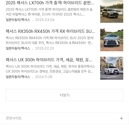
죠. 과연 2025년형과 어떤 차이가 있을지, 어떤 새로운 첨단기술이
격..
2025 렉서스 LX700h 가격 충격! 하이브리드 끝판왕
추가됐는지, 경쟁 모델 대비 가격과 제원은 어떻게 다른지 궁금하시
의 제원과 숨겨진 비밀
2025 렉서스 LX700h 가격 충격! 하이브리드 끝판왕의 제원과 숨
죠? 이 모든 궁금증을 풀어드릴게요. 이 차량의 팬이라면 절대 놓칠 수
겨진 비밀렉서스 팬 여러분, 드디어 기다리던 2025 렉서스
없는 정보, 지금 바로 확인해 보세요!📖 목차1. XV70 F/L 의미와 디
LX700h 가격과 LX700h 제원이 공개됐습니다! 이 차량은 렉서스
일본자동차/렉서스
2025.03.06
자인 소개2. 2026년형 달라진 점은?3. 가격 분석 및 경쟁 모델 비교
의 플래그십 SUV로, 하이브리드 기술과 럭셔리함을 동시에 갖춘 모
4. 경쟁모델 제원 비교5. 새로운 첨단기술과 특징, 장단점6...
델인데요, 과연 어떤 매력으로 여러분을 사로잡을까요? 이 글에서 한
렉서스 RX350h RX450h 가격 RX 하이브리드 SUV
번에 놀라운 비밀을 알아보세요!📖 목차1. 2025 렉서스 LX700h
2025 정석!
렉서스 RX350h RX450h 가격 RX 하이브리드 SUV 2025 정석!
가격, 과연 얼마?2. LX700h 제원, 성능의 끝은 어디?3. LX700h
하이브리드 SUV의 대표 주자, 렉서스 RX350h & RX450h! 연비,
의미, 왜 특별할까?4. 디자인 방향성 및 디자이너, 누가 탄생시켰나?
성능, 가격까지 꼼꼼하게 분석해 보겠습니다.📌 목차렉서스 RX 하이
일본자동차/렉서스
2025.02.20
5. 렉서스 하이브리드 시스템, 무엇이 다를까?6. 경쟁 모델과 제원 비
브리드, 왜 인기일까? RX350h vs RX450h, 무엇이 다를까? RX 하
교, 누가 우위?7. 새로운 기술과 특징, 혁신은 무엇?8. 장단점, 완벽에
이브리드 시스템의 특징과 유지보수 RX 하이브리드 배터리, 교환주기
가까울까..
렉서스 UX 300h 하이브리드 가격, 세금, 제원, 유지
는? 렉서스 RX 경쟁 모델과 제원 비교 렉서스 RX의 다양한 활용 방법
비 총정리
렉서스 UX 300h 하이브리드 가격, 세금, 제원, 유지비 총정리렉서스
예비 오너가 꼭 알아야 할 필수 정보 1. 렉서스 RX 하이브리드, 왜 인
UX 300h 하이브리드는 경제성, 친환경성, 고급스러움을 모두 갖춘
기일까?렉서스 RX 시리즈는 하이브리드 SUV 시장에서 꾸준한 인기
프리미엄 하이브리드 SUV입니다. 이 글에서는 UX 하이브리드 가격,
일본자동차/렉서스
2024.11.28
를 얻고 있습니다. 디자인, 정숙성, 효율성을 모두 갖춘 모델로, 연비와
세금, 제원, 유지비를 핵심적으로 정리했는데요, 관심의 차량을 구매
내구성이 뛰어난 것이 가장 큰 장점이죠. 하이브리드 모델인 ..
고민하는 분들께 유용한 정보를 제공해 드립니다. 1. 렉서스 UX 하이
브리드의 가격은 얼마인가요?렉서스 UX 300h 하이브리드의 2024
더보기
년 기준 가격은 5,240만 원에서 5,870만 원 사이입니다. 주요 트림
별 가격은 아래와 같습니다. 렉서스 ux 300h 하이브리드 가격 계산
기 채권 요율 (서울 6.531%/ 지방 3.588%) 트림 선택 UX 300h
5,240만 원 UX 3..
관련사이트