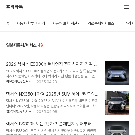
프리카톡
홈
자동차 할부 계산기
자동차 보험 계산기
넥쏘풀체인지보조금
가장저
일본자동차/렉서스
48
2026 렉서스 ES300h 풀체인지 전기차까지 가격 제
원 특징은?
2026 렉서스 ES300h 풀체인지 전기차까지 가격 제원 특징은?렉
서스 ES 풀체인지 소식이 국내 럭셔리 세단 팬들의 관심을 끌고 있어
요! 2026년 중반 국내 출시를 앞두고, 최신 전동화 기술과 우아한 디
일본자동차/렉서스
2025.04.23
자인이 돋보이는 신형 ES는 왜 주목받는지, 가격과 제원부터 경쟁 모
델 비교까지 자세히 알려드릴게요.📖 목차1. 렉서스 ES300h 풀체인
렉서스 NX350H 가격 2025년 SUV 하이브리드의
지 변화!2. 렉서스 ES300h 풀체인지 어디까지 진화했나요?3. 렉서
새로운 기준을 만나다!
렉서스 NX350H 가격 2025년 SUV 하이브리드의 새로운 기준을
스 ES300h 풀체인지 장단점은 뭘까?4. 경쟁 모델과 비교해볼까요?
만나다! 2025년, 자동차 시장은 친환경과 럭셔리의 조화를 추구하는
5. 렉서스 ES300h 풀체인지 가격과 실구매 팁!1. 렉서스 ES300h
소비자들로 북적이고 있습니다. 그 중심에 렉서스 하이브리드 SUV가
일본자동차/렉서스
2025.04.08
풀체인지 변화! 편안한 승차감과 조용한 실내로 럭셔리 세단 시장에서
떠오르고 있죠. 이 모델은 도심과 장거리 모두를 만족시키는 선택으로
꾸준히 사랑받아왔죠. 이번 풀체인지는 탄소중립을 목표로 한 전동화
주목받고 있어요. 이 글에서는 가격 정보와 제원 비교를 비롯해 활용
(HEV, BE..
렉서스 ES300h 모든 것 가격 풀체인지 루머부터 연
방법, AI 소프트웨어 특징, 장단점까지 2025년 최신 정보를 다룹니
비까지 궁금증 풀기!
렉서스 ES300h 모든 것 가격 풀체인지 루머부터 연비까지 궁금증
다. 하이브리드 SUV를 고민 중이신 분들께 실질적인 도움을 드리고