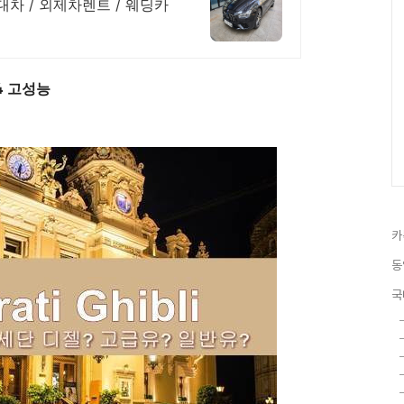
대차 / 외제차렌트 / 웨딩카
4 고성능
카
동
국