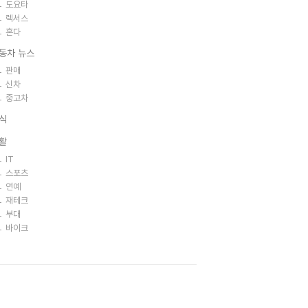
도요타
렉서스
혼다
동차 뉴스
판매
신차
중고차
식
활
IT
스포츠
연예
재테크
부대
바이크