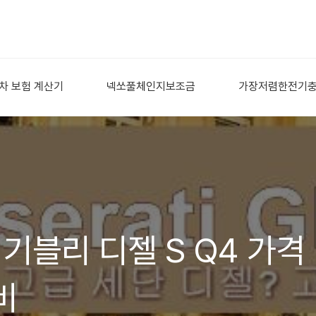
차 보험 계산기
넥쏘풀체인지보조금
가장저렴한전기
 기블리 디젤 S Q4 가격
비