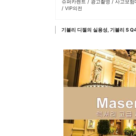
슈퍼카렌트 / 광고촬영 / 사고보험
/ VIP의전
기블리 디젤의 실용성, 기블리 S Q