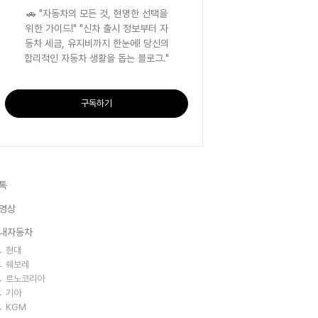
🚗 "자동차의 모든 것, 현명한 선택을
위한 가이드!" "신차 출시 정보부터 자
동차 세금, 유지비까지 한눈에! 당신의
합리적인 자동차 생활을 돕는 블로그."
구독하기
톡
영상
내자동차
현대
쉐보레
르노코리아
기아
KGM