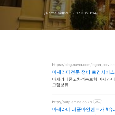
By Normal Sound
2017. 3. 19. 12:46
https://blog.naver.com/logan_service
마세라티전문 정비 로건서비스
마세라티중고차성능보험 마세라티
그램보유
http://purplemine.co.kr/
광고
마세라티 퍼플마인렌트카 #슈