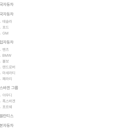
국자동차
국자동차
테슬라
포드
GM
럽자동차
벤츠
BMW
볼보
랜드로버
마세라티
페라리
스바겐 그룹
아우디
폭스바겐
포르쉐
텔란티스
본자동차