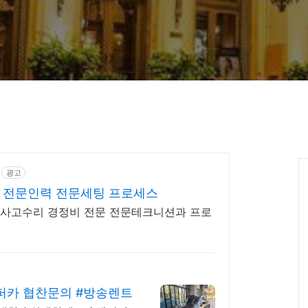
광고
 전문인력 전문세팅 프로세스
사고수리 경정비 전문 전문테크니션과 프로
퍼카 협찬문의 #방송렌트