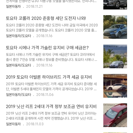
전계약을 진행하면 Q30 사륜구동 모델을 출시했는데요. 인피니티
스앤젤레스 모터쇼에서 새로운 SUV 공개하며 혼다가 이제까지 보였
QX30 가격 및 연비 신차의 궁금할 수 있는 정보를 준비했습니다. 인
일본자동차
2018.11.21
던 SUV와 구분 짓는 오프로드 모델을 공개했습니다. 외관적 디자인
피니티 Q30과 차이가 무엇인가? 사용자 입장이라면 궁금할 수 있는
은 혼다 정체성을 지키며 5인승 모델의 도심형 스타일의 깔끔한 외관
데요. 인피니티에서 가장 많은 판매량을 보였던 Q30에 사륜구동을
과 달리 오프로드 성능의 장점을 담은 모델이죠..
토요타 코롤라 2020 준중형 세단 도전자 나와!
적용한 모델입니다. 따라서 드라이빙 휠의 고르게 분배되는 힘의 분배
토요타 코롤라 2020 준중형 세단 도전자 나와! 금일 미국에서 2020
와 코너링에서 휠의 토크를 분배해 안전한 드라이빙을 돕는 차량이죠.
토요타 코롤라 모델을 공개했습니다. 토요타 코롤라 2020 모델 출시
1. 차이점2. QX30 옵션3. 가격 및 세금 1. 차이점 Q30 상위 트림으
와 함께 "세계 자동차 시장을 흔들 준비가 되었다"며 포부를 보였는데
일본자동차/도요타
2018.11.16
로 출시한 모델이라 사륜구동 장점과 옵션의 강화한 차량입니다. 풀옵
요. 그만큼 12세대 코롤라에 품질과 디자인에 자신감을 내비친 모습입
션 차량을 선택할 경우 QX30 모델이 좋은데요. 특히 서울 거주한 구
니다. 토요타 새로운 코롤라 어떤 내용을 포함하는지 검토해 보시죠.
매자라면 QX30 모델 선택..
토요타 시에나 가격 가솔린 유지비 구매 세금은?
1. TNGA 플랫폼2. 두 가지 버전3. 제원4. 편의 1. TNGA 플랫폼토
토요타 시에나 가격 가솔린 유지비 구매 세금은? 토요타 코리아에서
요타 코롤라 핵심적인 변화는 디자인의 변화도 있지만, 주행 감성을 높
출시 중인 7인승 모델 시에나 정보를 준비했습니다. 토요타 시에나 모
인 TNGA 플랫폼을 사용한 것을 언급합니다. 뛰어난 민첩성과 편안
델의 궁금한 부분을 3가지 정도 요약할 수 있는데요. 많은 유지비를
일본자동차/도요타
2018.11.16
함을 제공하는 플랫폼을 이용해서 체계적인 성능을 보여줄 엔진과 변
예상케 하는 가솔린 유류비 내용과 7인승 차량 구매에 따른 세금, 배
속기 조합 12세대 코롤라 매력을 높이게 되었죠. NGA 플랫폼은 이전
기량이 높은 차량의 1년 자동차 세금에서 궁금함이 가장 높은 것이겠
모델보다 더 많은 ..
2019 토요타 아발론 하이브리드 가격 세금 유지비
죠. 1. 가솔린 모델2. 첨단 기술3. 색상 및 크기4. 가격 및 세금 1. 가솔
2019 토요타 아발론 하이브리드 가격 세금 유지비 토요타 준대형 세
린 모델토요타 시에나 출시 모델이 하이브리드 차량이라면, 그만큼 연
단, 아발론 5세대 풀체인지 모델의 가격이 공개되었습니다. 2019 토
비가 좋을 것을 예상할 수 있겠지만, 배기량 3.5L 엔진에 가솔린 모델
요타 아발론 풀체인지 정보는 여러분이 궁금할 수 있는 정보와 함께 다
일본자동차/도요타
2018.11.06
이란 점에서 높은 유지비를 예상하게 되죠. 그러나 가솔린 모델의 좋은
루었습니다. 5세대 아발론 하이브리드 검토해 보시죠. 5세대 아발론
점은 매연 없이 깨끗한 엔진으로 오랫동안 이용할 수 있는 것인데요.
전체 디자인에서, 달라진 외관은 4세대와 비교해 찾기가 조금 힘듭니
2019년부터 디젤..
2019 닛산 리프 2세대 가격 정부 보조금 연비 유지비
다. 그러나 8단 자동 변속기(3.5L 가솔린)가 적용되었고 차체는 새로
2019 닛산 리프 2세대 가격 정부 보조금 연비 유지비 닛산 코리아는
운 TNGA 플랫폼이 적용되어 실내 공간이 넓어지는 등 변화의 모습
2세대 리프를 공개하며 사전 계약 진행했습니다. 2019 닛산 리프 2
을 담고 있죠. TNGA 플랫폼은 낮은 중심 실루엣과 안정적인 와이드
세대 모델의 궁금한 점을 확인해보도록 하죠. 아직 정부 보조금은 공식
일본자동차
2018.11.03
스탠스 디자인과 길어진 휠베이스, 짧아진 오버행을 통해 낮은 중심의
밝혀진 내용은 없습니다. 다만 정부 보조금은 계산할 수 있는 내용이란
설계를 적용해 한층 더 진화한 드라이빙 성능을 제공합니다. 2019 토