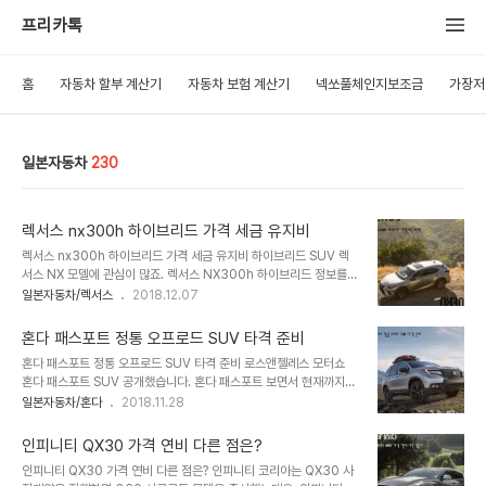
프리카톡
홈
자동차 할부 계산기
자동차 보험 계산기
넥쏘풀체인지보조금
가장저
일본자동차
230
렉서스 nx300h 하이브리드 가격 세금 유지비
렉서스 nx300h 하이브리드 가격 세금 유지비 하이브리드 SUV 렉
서스 NX 모델에 관심이 많죠. 렉서스 NX300h 하이브리드 정보를
확인하면서 궁금한 점 준비했습니다. 토요타 고급 브랜드 렉서스에 부
일본자동차/렉서스
2018.12.07
재중인 준중형 SUV를 NX모델에서 2014년 선보였던 모델입니다.
세계적으로 작은 SUV 인기에 만들어졌고, 도요타 라브 4 차체와 엔
혼다 패스포트 정통 오프로드 SUV 타격 준비
진 및 실내 디자인을 차별화 통해서 고객의 시선을 집중하도록 유도했
혼다 패스포트 정통 오프로드 SUV 타격 준비 로스앤젤레스 모터쇼
던 차량이라 현재도 인기가 높은 차량입니다. 현재 랙서스에서 가장 인
혼다 패스포트 SUV 공개했습니다. 혼다 패스포트 보면서 현재까지
기 판매 차량은 ES 세단이라면 NX에서 두 번째 판매량을 보일 정도
혼다는 소형부터 대형까지 다양한 SUV 라인업 상태에서 또 다른
일본자동차/혼다
2018.11.28
죠. 1. 트림렉서스 NX 모델은 3가지 구성으로 출시합니다. 과감한 성
SUV를 선보여 궁금함을 가지게 했는데요. 어떤 차량인지 궁금함을
능의 NX300-F-SPORT, 일반 가솔린 2.0 터보의 NX300, 오늘
확인해 보시죠. 혼다 패스포트 새로운 3.5L 가솔린 엔진기반 오프로
소개할 NX300h 하..
인피니티 QX30 가격 연비 다른 점은?
드 차량을 겨냥한 모델을 선보였습니다. 이제까지 혼다의 SUV가 대
인피니티 QX30 가격 연비 다른 점은? 인피니티 코리아는 QX30 사
부분 도심형 SUV 라인업 맞춰진 상태죠. 1. 정통 SUV혼다는 미국 로