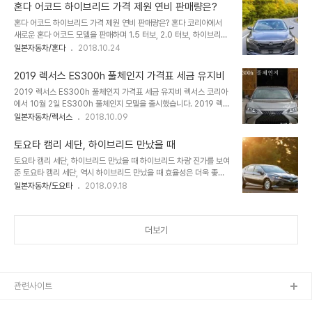
점을 감안하면 이를 확인하는데 어려움은 없겠죠. 1. 리프 정부 보조금
요타 아발론 출시는 3.5L..
혼다 어코드 하이브리드 가격 제원 연비 판매량은?
2019 닛산 리프 2세대 모델의 정부 보조금과 지자체 보조금에 대해
혼다 어코드 하이브리드 가격 제원 연비 판매량은? 혼다 코리아에서
서 확인해 보시죠. 국내 전기차 정부 보조금 요율을 거리와 배터리 성
새로운 혼다 어코드 모델을 판매하며 1.5 터보, 2.0 터보, 하이브리드
능에 따라 차등 지급합니다. 2019 닛산 리프 2세대 모델의 정부 보조
모델을 운영하고 있죠. 혼다 어코드 하이브리드 판매량에서 가장 높은
일본자동차/혼다
2018.10.24
금 공식은 아래와 같은 방식으로 계산할 수 있습니다. 대충 계산해봐도
판매량을 기록했습니다. 9월 판매량1.5 터보 201대2.0 터보 86대
최고 금액 1,200만 원 정부 보조금을 예상할 수 있습니다. 그렇다면
하이브리드 400대 혼다 어코드 풀체인지의 위와 같은 판매량을 나타
닛산 리프 ..
2019 렉서스 ES300h 풀체인지 가격표 세금 유지비
내며 혼다 하이브리드 모델에서 가장 선택 많은 판매량을 기록했죠. 요
2019 렉서스 ES300h 풀체인지 가격표 세금 유지비 렉서스 코리아
약9세대 모델부터 하이브리드 시스템에 (135KW) 184마력과 32.1
에서 10월 2일 ES300h 풀체인지 모델을 출시했습니다. 2019 렉서
kgm 토크를 통해서 주행 성능과 하이브리스 시스템 만족을 최대로
스 ES300h 풀체인지 가격표 정보 통해서 7세대 다양한 정보를 확인
일본자동차/렉서스
2018.10.09
높이며 첫 구매 비용외 디젤 차량보다 낮은 유지비를 안겨 주었죠. 9
해 보시죠. 이전 세대부터 두각을 보였던 렉서스 ES300h 모델은
세대 연관된 10세대 모델의 추가된 트림과 가격, 제원, 연비, 유지비,
2019년 형부터 하이브리드 모델만 도입되었습니다. 렉서스 코리아는
혜택, 세금 정보..
토요타 캠리 세단, 하이브리드 만났을 때
ES 풀체인지 가솔린 모델 도입은 검토 중이지만, 계획은 없는 것으로
토요타 캠리 세단, 하이브리드 만났을 때 하이브리드 차량 진가를 보여
밝혔죠. 1. 해외 판매 가격2. 제원 및 연비3. 가격 및 세금4. 안전 시스
준 토요타 캠리 세단, 역시 하이브리드 만났을 때 효율성은 더욱 좋아
템5. 단점 1. 해외 판매 가격가장 궁금할 수 있는 내용은 아무래도 일
집니다. 그래서 토요타 캠리 세단을 고민하는 분이라면 한 번쯤 하이브
일본자동차/도요타
2018.09.18
본과 미국 시장에 출시한 2019 렉서스 ES300h 풀체인지 가격 정보
리드 차량을 고민하게 되죠. 하이브리드냐? 일반 캠리 세단이냐? 그럼
입니다. 미국 시장 ES300h 최하위 트림 판매 가격은 42,000달러..
아래 주제 내용 확인해 보시죠.1. 배터리2. 토요타 캠리 세단3. 가격
및 세금4. 자동차세 및 유지비 1. 배터리토요타 캠리 하이브리드 배터
더보기
리 내용부터 확인해 보죠. 토요타 캠리 하이브리드 모델 배터리에 대해
서 지속적인 언급을 했습니다. 토요타 하이브리드 차량 핵심 부품 배터
리를 교체 성능, 저하, 걱정하는 분이 있지만, 미국 프리우스 사용자 상
대한 소비자 보고서를 확인하면, 미국의 소비자 보고서는 하이브리드
배터리 수명과 교체 비..
관련사이트