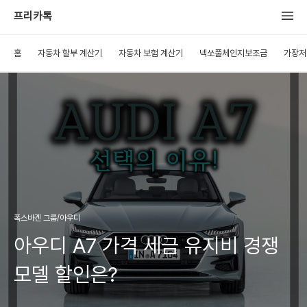
프리카톡
홈
자동차 할부 계산기
자동차 보험 계산기
넥쏘풀체인지보조금
가장저
폭스바겐 그룹/아우디
아우디 A7 가격 세금 유지비 경쟁
모델 할인은?