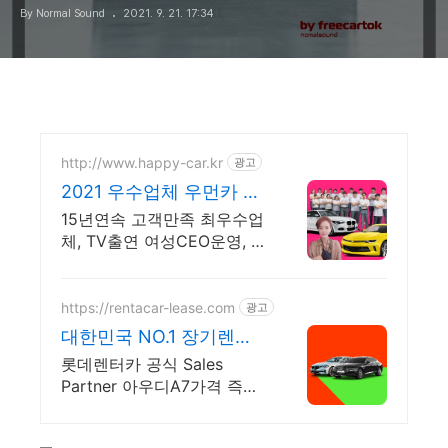
By Normal Sound
2021. 9. 21. 17:34
http://www.happy-car.kr
광고
2021 우수업체 우먼카 중
고차는 최우수모범업체에
15년연속 고객만족 최우수업
서!
체, TV출연 여성CEO운영, 수
원중고차 실매물 5만대
2009~2023년 우수 고객만
족 업체 "네티즌 선정 최우수
https://rentacar-lease.com
광고
홈페이지"
대한민국 NO.1 장기렌트
신차를 구매하는 완벽한
롯데렌터카 공식 Sales
방법
Partner 아우디A7가격 즉시
출고, 정비 및 혜택!