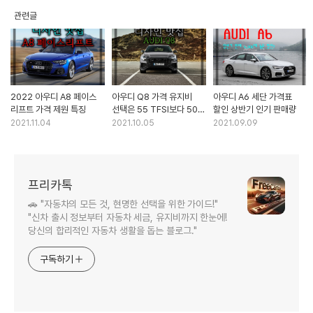
관련글
2022 아우디 A8 페이스
아우디 Q8 가격 유지비
아우디 A6 세단 가격표
리프트 가격 제원 특징
선택은 55 TFSI보다 50
할인 상반기 인기 판매량
TDI!
2021.11.04
2021.10.05
2021.09.09
프리카톡
🚗 "자동차의 모든 것, 현명한 선택을 위한 가이드!"
"신차 출시 정보부터 자동차 세금, 유지비까지 한눈에!
당신의 합리적인 자동차 생활을 돕는 블로그."
구독하기