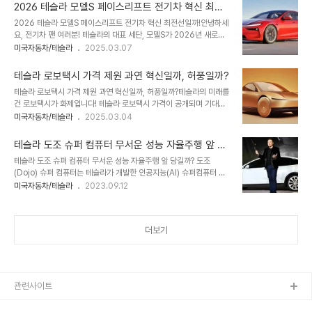
었는지, 제원은 어떤 변화를 가져왔는지 궁금하지 않으신가요? 테슬라
..
2026 테슬라 모델S 페이스리프트 전기차 혁신 최전
팬이라면 놓칠 수 없는 이 소식, 함께 살펴볼까요?📖 목차1. 디자인의
선일까!
2026 테슬라 모델S 페이스리프트 전기차 혁신 최전선일까!안녕하세
새 방향, 어떤 모습일까?2. 2025 테슬라 모델Y 주니퍼 가격, 얼마일
요, 전기차 팬 여러분! 테슬라의 대표 세단, 모델S가 2026년 새로운
까?3. 제원 비교, 경쟁 모델과 차이점은?4. 2025 테슬라 모델Y 주니
모습으로 돌아온다는 소식 들어보셨나요? 이번 2026 테슬라 모델S
미국자동차/테슬라
2025.03.07
퍼 첨단기술과 특징, 유지비는?5. 2025 테슬라 모델Y 주니퍼 가격과
페이스리프트는 외형뿐 아니라 기술에서도 큰 변화를 예고하고 있어
제원의 핵심6. 2025 테슬라 모델Y 주니퍼 Q&A로 알아보기!1. 디
요. 어떤 혁신이 우리를 기다릴지, 지금부터 함께 알아볼까요? 이 글
자..
테슬라 로보택시 가격 제원 과연 혁신일까, 허풍일까?
을 끝까지 읽어보시면 전기차 트렌드와 테슬라의 미래를 한눈에 파악
테슬라 로보택시 가격 제원 과연 혁신일까, 허풍일까?테슬라의 미래를
하실 수 있을 거예요!📖 목차1. 2026년형 모델S, 어떤 변화가 생길까
건 로보택시가 화제입니다! 테슬라 로보택시 가격이 공개되며 기대가
요?2. 디자이너와 디자인 방향성, 누가 주도할까?3. 전기차 시스템,
치솟고 있는데, 과연 제원은 어떤 혁신을 담고 있을까요? 출시 목표부
미국자동차/테슬라
2025.03.04
무엇이 다를까?4. 경쟁 모델과 제원 비교, 어디까지 왔을까?5. 새로운
터 경쟁 모델 비교까지, 여러분의 궁금증을 한 방에 풀어드릴게요. 이
기술과 특징, 무엇이 눈길을 끌까?6. 장단점과 이슈, 어떤 점을 생각해
글에서 테슬라 로보택시 가격과 제원의 모든 것을 알아보세요! 📖 목
야 할까?7. Q..
테슬라 도조 슈퍼 컴퓨터 무서운 성능 자율주행 앞 당
차1. 테슬라 로보택시 가격, 현실 가능성은?2. 테슬라 로보택시 제원,
길까?
테슬라 도조 슈퍼 컴퓨터 무서운 성능 자율주행 앞 당길까? 도조
어디까지 알아봤나?3. 출시 목표, 언제쯤 볼 수 있나요?4. 특징과 경
(Dojo) 슈퍼 컴퓨터는 테슬라가 개발한 인공지능(AI) 슈퍼컴퓨터 플
쟁 모델 비교표로 한눈에 보기5. 장단점, 솔직하게 알려드릴게요6. 이
랫폼입니다. 2021년 8월 테슬라의 AI 데이 행사에서 처음 공개되었
미국자동차/테슬라
2023.09.12
슈, 논란의 중심에 선 로보택시7. 타깃 고객층, 누굴 겨냥했을까?8. 로
으며, 2023년 7월부터 생산을 시작했습니다. 일단 도조 슈퍼 컴퓨터
보택시 출시에 테슬라가 노리는 건?9. 더 궁금한 점, Q&A로 해결하세
목적은 테슬라의 자율주행 기술 개발을 위해 사용됩니다. 테슬라는 전
요! 1...
세계에 약 100만 대의 자율주행 자동차를 보유하고 있으며, 이 자동
더보기
차에서 수집된 방대한 양의 데이터를 분석하고 학습하기 위해 도조를
사용합니다. 도조 슈퍼 컴퓨터 성능은 초당 100경(100 exflops) 번
연산이 가능한 엑사플롭스(exaFLOPs)급 성능을 갖추고 있습니다.
이는 2023년 7월 기준으로 세계에서 5번째로 강력한 슈퍼컴퓨터입
니다. 세계 슈퍼 컴..
관련사이트