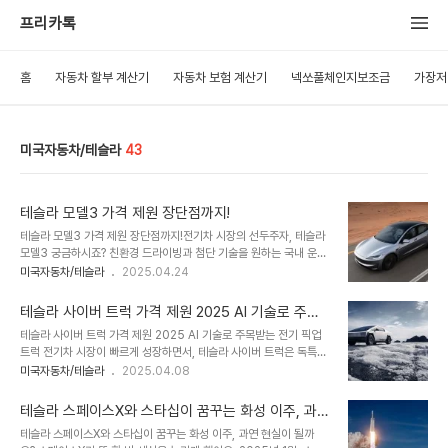
프리카톡
홈
자동차 할부 계산기
자동차 보험 계산기
넥쏘풀체인지보조금
가장저
미국자동차/테슬라
43
테슬라 모델3 가격 제원 장단점까지!
테슬라 모델3 가격 제원 장단점까지!전기차 시장의 선두주자, 테슬라
모델3 궁금하시죠? 친환경 드라이빙과 첨단 기술을 원하는 국내 운전
자들에게 이 차는 왜 매력적인 선택일까요? 2025년 최신 정보를 바
미국자동차/테슬라
2025.04.24
탕으로 테슬라 모델3 주요 내용, 가격, 제원, 경쟁 모델 비교까지 알기
쉽게 정리했어요. 실용성과 감성을 모두 잡고 싶다면, 이 글을 끝까지
테슬라 사이버 트럭 가격 제원 2025 AI 기술로 주목
읽어보세요!📖 목차1. 테슬라 모델3 주요 내용2. 테슬라 모델3 디자
받는 전기 픽업트럭
테슬라 사이버 트럭 가격 제원 2025 AI 기술로 주목받는 전기 픽업
인과 옵션 설명3. 테슬라 모델3 가격 및 경쟁 비교4. 테슬라 모델3
트럭 전기차 시장이 빠르게 성장하면서, 테슬라 사이버 트럭은 독특한
특징과 장단점5. 테슬라 모델3 최신 이슈 테슬라 모델3 가격 계산기
디자인과 첨단 기술로 전 세계 자동차 팬들의 관심을 끌고 있어요. 특
미국자동차/테슬라
2025.04.08
모델 선택 모델 선택 RWD - 5,199만 원 ..
히 2025년 현재, 이 차량은 가격 변동과 AI 소프트웨어 업데이트로
다시 한번 화제가 되고 있죠. "테슬라 사이버 트럭 가격이 얼마일까?",
테슬라 스페이스X와 스타십이 꿈꾸는 화성 이주, 과연
"어떤 활용 방법이 가능할까?" 같은 궁금증을 가진 분들에게 이 글은
현실이 될까요?
테슬라 스페이스X와 스타십이 꿈꾸는 화성 이주, 과연 현실이 될까
최신 정보를 제공하며, 국내 독자들에게 실용성과 비용 측면에서 어떤