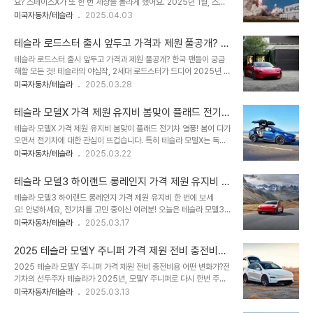
요? 스페이스X가 또 한 번 세상을 놀라게 했어요. 2025년 1월, 스타
의미가 있는지 알아볼게요. 단순히 차량 스펙을 넘어, 사이버 트럭이
십의 7차 시험비행이 하늘에서 폭발로 끝나며 화성 이주라는 꿈이 멀
미국자동차/테슬라
2025.04.03
주는 혁신과 일상에서의 가치를 함께 탐구해봅시다.📖 목차1. 테슬라
어진 듯했지만, 일론 머스크는 "실패는 성공의 첫걸음"이라며 포기하
사이버 트럭 가격 대비 타깃은?2. 테슬라 사이버 트럭 가격 정보
지 않고 있죠. 스페이스X는 우주 기술의 선두주자로, 스타십이라는 최
2025년 최신 ..
테슬라 로드스터 출시 앞두고 가격과 제원 풀공개? 한
신 로켓을 통해 인류를 화성으로 데려가려는 야심을 품고 있어요. 이
국 팬들이 궁금해할 모든 것!
테슬라 로드스터 출시 앞두고 가격과 제원 풀공개? 한국 팬들이 궁금
이야기가 공유된다면, "화성에 집을 짓고 살 날이 올까요?" 과연 이 꿈
해할 모든 것! 테슬라의 야심작, 2세대 로드스터가 드디어 2025년 출
은 현실이 될 수 있을까요?📖 목차1. 스페이스X, 우주를 향한 도전의
시를 앞두고 있습니다. 2017년 프로토타입 공개 이후 여러 차례 연기
미국자동차/테슬라
2025.03.28
시작이에요2. 스타십, 화성으로 가는 열쇠죠3. 화성 이주, 꿈과 현실
된 이 전기 슈퍼카는 가격과 성능으로 전 세계를 놀라게 할 준비를 하
사이에요4. 앞으로의 전망, 우리를 화성으로 데려갈까요?5. Q&A로
고 있어요. 테슬라 로드스터 가격부터 제원, 연비, 특징까지, 한국 독
풀어보는 궁금증이에..
테슬라 모델X 가격 제원 유지비 봄맞이 플래드 전기차
자 여러분이 궁금해할 실용적인 정보를 중심으로 정리했습니다. 이 글
열풍!
테슬라 모델X 가격 제원 유지비 봄맞이 플래드 전기차 열풍! 봄이 다가
에서 “이 차 정말 대단하네!”라는 반응을 끌어낼 만한 흥미로운 주제와
오면서 전기차에 대한 관심이 뜨겁습니다. 특히 테슬라 모델X는 독특
함께, 지금부터 자세히 알아볼게요!📖 목차1. 테슬라 로드스터 가격,
한 디자인과 강력한 성능으로 많은 이들의 시선을 사로잡고 있죠.
미국자동차/테슬라
2025.03.22
과연 현실적일까?2. 테슬라 로드스터 제원, 슈퍼카의 새 기준3. 테슬
2025년 3월, 따뜻한 날씨와 함께 새로운 드라이빙 시즌을 준비하는
라 로드스터 연비, 유지비 절감의 핵심4. 테슬라 로드스터 특징, 혁신
지금, 모델X의 가격표와 특징을 살펴보며 왜 이 차가 봄 나들이의 최적
의 결정체5. 경..
테슬라 모델3 하이랜드 롱레인지 가격 제원 유지비 한
의 동반자인지 알아보세요. 가격 정보는 물론, 실용성과 첨단기술까지
번에 보세요!
테슬라 모델3 하이랜드 롱레인지 가격 제원 유지비 한 번에 보세
하나씩 풀어보며 친구들과 공유하고 싶은 이야기를 준비했습니다.📖
요! 안녕하세요, 전기차를 고민 중이신 여러분! 오늘은 테슬라 모델3
목차1. 모델X 가격표와 함께 보는 모델X의 매력2. 모델X 봄과 어울리
하이랜드와 롱레인지의 가격, 제원, 그리고 경쟁 모델들과의 비교를 통
미국자동차/테슬라
2025.03.17
는 디자인, 디자이너의 손길3. 모델X 제원 비교로 알아보는 성능4. 모
해 어떤 차가 나에게 맞는지 알아볼게요. 테슬라 모델3 가격부터 유지
델X 첨단기술과 특징, 봄 드라이브 특별하게5. 모델X 장단점, 현실적
비, 첨단 기술까지 속속들이 파헤쳐 보세요!📖 목차1. 경쟁 모델 제원
인 선택을 위해6. 이..
2025 테슬라 모델Y 주니퍼 가격 제원 전비 충전비용
비교 표2. 테슬라 모델3 하이랜드, 가격과 제원은?3. 유지비와 실용
어떤 변화가?
2025 테슬라 모델Y 주니퍼 가격 제원 전비 충전비용 어떤 변화가?전
성은 어떨까요?4. 경쟁 모델과 비교 포인트5. 나에게 맞는 선택은?6.
기차의 선두주자 테슬라가 2025년, 모델Y 주니퍼로 다시 한번 주목
궁금증 풀어주는 Q&A 1. 경쟁 모델 제원 비교 표 모델명가격 (기본 트
받고 있습니다. 이번 모델은 디자인과 기술의 혁신을 담아 기대를 모으
미국자동차/테슬라
2025.03.13
림, 만 원)주행거리 (복합, km)제로백 (초)배터리 용량 (kWh)특징테
고 있는데요, 과연 2025 테슬라 모델Y 주니퍼 가격은 어떻게 책정되
슬라 모델3 하이랜드 RWD5,1993826.159.6 (LFP)승차감 개선,