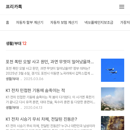
프리카톡
홈
자동차 할부 계산기
자동차 보험 계산기
넥쏘풀체인지보조금
가장저
생활/부대
12
포천 폭탄 오발 사고 원인, 과연 무엇이 일어났을까?
정부 대처는?
포천 폭탄 오발 사고 원인, 과연 무엇이 일어났을까? 정부 대처는?
2025년 3월 6일, 경기도 포천시 이동면 노곡리에서 갑작스럽게 들
려온 폭발음이 주민들을 충격에 빠뜨렸습니다. 한미 연합훈련 중 발생
생활/부대
2025.03.06
한 포천 폭탄 오발 사고로 인해 민가와 교회가 파손되고, 7명의 부상
자가 발생했는데요. 이 사건은 단순한 사고로 끝날 것인지, 아니면 더
K1 전차 민첩한 기동에 숨죽이는 적
큰 논란으로 이어질 것인지 모두의 이목이 집중되고 있습니다. 과연 사
K1 전차 민첩한 기동에 숨죽이는 적 봄이 다가왔다. 이 시기엔 혹한기
고 개요는 무엇이며, 정부 대응은 어떻게 진행되고 있을까요? 피해자
가 끝나고 다시 유격 훈련, 대대 전술, 독수리 훈련 등 다양한 훈련이
들의 요구사항과 향후계획은 무엇일지, 그리고 사상자 및 병원 상황은
시작되었거나 기다리는 시기다. 예비군과 민방위 위치라면 현재 봄을
생활/부대
2020.04.13
어떻게 되는지, 이번 글에서 자세히 알아보시죠.📖 목차1. 포천 폭탄
보며 예전 빡세게 훈련했던 훈련이 떠오를지 모른다. 다가온 봄에 나른
오발 사고, 대체 무슨 일이었을까?2. 정부 대응, 빠르고 단호하게 움직
해진 몸과 정신을 다잡아 본다. 1. 실전 같은 훈련 민첩한 기동으로 전
일까?3. 피해자들의 요구..
K1 전차 시승기 무쇠 차체, 전달된 진동은?
진을 향해 기동하며 교대 사격으로 빠르게 돌진하는 K1 전차, 아군 전
K1 전차 시승기 무쇠 차체, 전달된 진동은? 누구나 대한민국 남성이라
차의 취약한 부분을 적 고성능 RPG7으로 침투할 때, 아군의 빠른