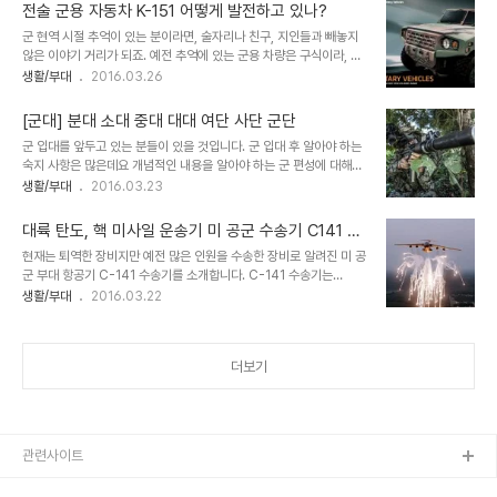
멸하기 위한 노력으로 전술차량을 보급합니다. 여기에 핵심은 K1A1
전술 군용 자동차 K-151 어떻게 발전하고 있나?
전차를 들 수 있지만, 가장 취약점으로 알려진 보병의 공격에 약해 전
군 현역 시절 추억이 있는 분이라면, 술자리나 친구, 지인들과 빼놓지
차 부대는 타격대로 공격용 보병 수송차를 함께 배치하죠. 보통 보병전
않은 이야기 거리가 되죠. 예전 추억에 있는 군용 차량은 구식이라, 현
투 수송차량은 K200A1 우리에게 잘 알려져 있는 장갑차입니다.
재 타고 다니는 승용차와 비교할 수 없는 만큼 노후 되었거나, 옵션이
생활/부대
2016.03.26
2017년부터 새로운 차량으로 보급된다하니 관심이 많아지는데요. 좋
없는 자동차가 대부분 이였죠. 2016년 대한민국은 많은 성장이 있었
은 성능을 담았는지 확인해보죠. ■ 전술차량적진을 가장 빠르게 운송
고, 최근 각 제조사에서 출시하는 자동차 경우 최신 기술을 담아 성능
하며 전투할 수 있는 군 한국 전술차량은 ..
[군대] 분대 소대 중대 대대 여단 사단 군단
과 옵션 등 편의 사양에 만족감을 받고 있어 감출 수 없는 후기를 자주
군 입대를 앞두고 있는 분들이 있을 것입니다. 군 입대 후 알아야 하는
보게 됩니다. 근데... 현재 군용 차량은 얼마나 발전이 있었을까요? 예
숙지 사항은 많은데요 개념적인 내용을 알아야 하는 군 편성에 대해서
전과 얼마나 달라졌는지 현재 출시하고 있는 군용 자동차 중 외관 디자
알아보겠습니다. 군대에 입소하면 훈련병으로 보직에(소총병, 전차병,
생활/부대
2016.03.23
인이 멋진 전술용 자동차에 대해서 알아보았습니다. 현재 출시되고 있
조종수 등) 따라 길 수 도 있지만 보통 소총병 경우 8주의 시간 동안
는 군용 차량은 기아 자동차에서 제조하여 군에 공급하는 자동차며 성
기초 훈련과 자대 배치를 받게 됩니다. 여기서 자대 배치 받는 경우 대
능을 보고 놀랄 수 밖에..
대륙 탄도, 핵 미사일 운송기 미 공군 수송기 C141 소
대이거나 중대로 배치가 될텐데요. 군 편성을 보자면 이렇게 편성됩니
개
현재는 퇴역한 장비지만 예전 많은 인원을 수송한 장비로 알려진 미 공
다. 분대 - 2조 화력(분대장, 부분대장), 1조 지원 화력 (m60 사수)
군 부대 항공기 C-141 수송기를 소개합니다. C-141 수송기는
소대 - 3 분대, 지원반중대 - 3개 소대, 본부 소대대대 - 3개 중대, 본
1960년대 초 미 공군은, 운영 중이던 초기 수송기 피스톤 엔진 탑재
생활/부대
2016.03.22
부 중대여단(연대) - 3개 전투 대대, 직할 중대 (통신, 장비 등 지원)사
한 C-124의 글로브 마스터 수송기를 대체할 수 있는 약 27톤급 화물
단 - 3개 전투 여단, 직할 대대 (공병, 화학, 항공, 포병..
을 적재한 상태로 6,500km를 항해할 수 있고, 저고도 공수부대 투
하 능력을 함께 갖춘 전략적 수송기 제작을 계획을 세웠죠. 여기에 미
더보기
국의 유명 항공 제작사 보잉과 록히드, 제네럴 다이내믹스가 입찰하여,
록히드 모델300 (수송기 C-141)이 결정하게 되었습니다. 초기 모델
300 (C-141)은 프랫 & 휘트니 TF33 터보 팬 엔진을 4기 장착한
수송기로 단거리에서 약 32.1톤 수송 능력을 가지고 있으며, 일부 장
비를 제거..
관련사이트