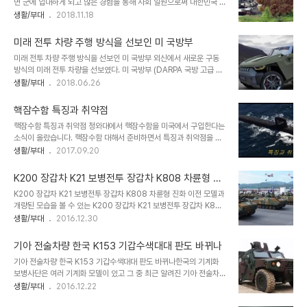
면 군에 입대하게 되고 많은 경험을 통해 사회 일원으로써 대한민국 남
K200 장갑차 소총수가 방어하고, 후방엔 K200 장갑차 4.2인치 및
성이 됩니다. 다양한 경험 중 특별했던 경험을 살려 자동차 블로그에서
생활/부대
2018.11.18
K9 포대가 지원하며, 하늘엔 적진 전차를 잡을 코브라, MD500 헬
군에 있었던 시절 있었던 K1 전차 경험 중 느꼈던 기억을 살려 시승기
기가 토우 미사일, 발칸을 무차별하게 소나기를 퍼붓고 높은 고지대에
를 전달합니다. 주말 특별한 주제를 고민하게 되었고 바다, 육지, 하늘
서도 K263 발칸..
미래 전투 차량 주행 방식을 선보인 미 국방부
중 가장 인상 깊었던 탑승 경험을 꼽는다면 아마도 평소 생각과 반대의
미래 전투 차량 주행 방식을 선보인 미 국방부 외신에서 새로운 구동
느낌을 전달했던 K1 전차 주행 느낌입니다. 1. 경험하지 못한 자2. 전
방식의 미래 전투 차량을 선보였다. 미 국방부 (DARPA 국방 고급 연
차 제원3. 첨단 기술 1. 경험하지 못한 자 전차 무쇠로 만들어진 차체
구 프로젝트 기관)는 허머 등 다양한 차량에 어느 지형이든 문제없이
생활/부대
2018.06.26
의 딱딱함은 탑승을 위한 내딛는 발 끝에서부터 감성이 전달합니다. 시
주행할 수 있는 구동 방식을 소개했다. 이제까지 전차 또는 장갑차 궤
동 전, 전차를 오르는 동안, 무쇠로 감싼 차체는 딱딱함 그대로 발끝부
도에서나 볼 수 있었던 것을 모터 허브를 이용해 직접적인 구동 또는
터 무쇠 표..
핵잠수함 특징과 취약점
구동 바퀴를 적용함으로써 모든 지형에서 이동할 수 있도록 개발한 구
핵잠수함 특징과 취약점 청와대에서 핵잠수함을 미국에서 구입한다는
동 방식이다. 1. 내용2. 기술 1. 내용 대부분 군사용 지상 차량에 타이
소식이 올랐습니다. 핵잠수함 대해서 준비하면서 특징과 취약점을 확
어 또는 트랙이 장착되어 있지만, DARPA의 지상 X 전술 차량 기술
인해보았습니다. 핵잠수함은 미국에서 먼저 1939년 만들기 시작해서
생활/부대
2017.09.20
(GXV-T) 프로그램은 휠에서 트랙으로 변형할 수 있는 독특한 시스템
소련은 1950대부터 개발을 시작하였습니다. 정부가 이번 도입하기로
을 탄생시켰다. "가변 구조형 휠 트랙 (Reconfigurable Wheel-
한 핵잠수함은 미국에서 도입하기로 하였고 오랜 기술력으로 많은 핵
Trac..
K200 장갑차 K21 보병전투 장갑차 K808 차륜형 진
잠수함을 건조한 미국 기술에서 다른 국가와 차별할 수 있는 독보적인
화
K200 장갑차 K21 보병전투 장갑차 K808 차륜형 진화 이전 모델과
기술력을 보유하고 있습니다. 세계에서 핵잠수함을 보유한 국가는 단
개량된 모습을 볼 수 있는 K200 장갑차 K21 보병전투 장갑차 K808
6개국으로 미국, 러시아, 프랑스, 영국, 중국, 인도에서 보유하고 있으
차륜형 진화 내용으로 준비해 보았습니다. 주말이 다가오는 시점이라
생활/부대
2016.12.30
며 다른 국가에서도 보유하기 위해 노력하고 있죠. 국내는 디젤 잠수함
옛 추억을 살릴 수 있는 내용이었으면 합니다. ■ 진화 단계1세대
을 보유하고 있고, 핵잠수함은 없습니다. 그렇다면 왜 굳이 핵잠수함을
K200 - 2세대 K21 - 3세대 K808목적 따라 다르게 분류될 수 있
보유하려고 하는지 궁금하게 되는데요. 핵..
기아 전술차량 한국 K153 기갑수색대대 판도 바뀌나
음. ■ 1세대 K200 장갑차최초로 개발한 모델로 기계화 보병사단 보
기아 전술차량 한국 K153 기갑수색대대 판도 바뀌나한국의 기계화
병수송차인 K200 장갑차는 1984년 배치되었고 이후 2008년까지
보병사단은 여러 기계화 모델이 있고 그 중 최근 알려진 기아 전술차량
약 2,500대 이상 생산되었습니다. (이하 K263A1 자주발칸포,
한국 K153 기갑수색대대 판도 바뀌나 대해서 준비해 보았습니다. ■
생활/부대
2016.12.22
K242/K281 박격포, K288A1 구난장갑차, K277 지휘 장갑차,
기갑수색대대각 기갑여단, 기갑수색대대는 빠르게 적을 침투하고 섬
K216 NBC 정찰 장갑차, K221 발연 장갑차) ■ K200 장갑차..