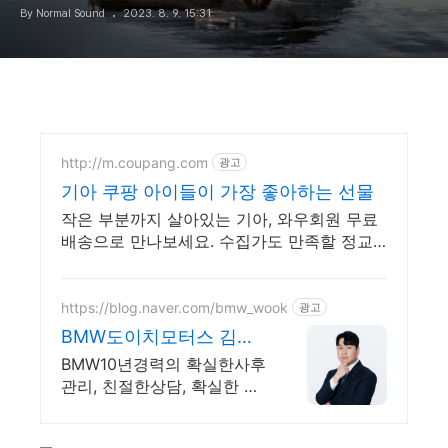
By Normal Sound
2023. 8. 9. 15:31
http://m.coupang.com
광고
기아 쿠팡 아이들이 가장 좋아하는 선물
작은 부분까지 살아있는 기아, 와우회원 무료
배송으로 만나보세요. 수집가도 만족할 정교
함! 디테일한 모형을 쿠팡에서 지금 바로 확인
하세요.
https://blog.naver.com/bmw_wook
광고
BMW도이치모터스 김재
욱팀장
BMW10년경력의 확실한사후
관리, 친절한상담, 확실한 서
비스, 스마트금융 제안