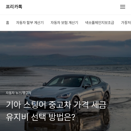
프리카톡
홈
자동차 할부 계산기
자동차 보험 계산기
넥쏘풀체인지보조금
가장저
자동차 뉴스/중고차
기아 스팅어 중고차 가격 세금
유지비 선택 방법은?