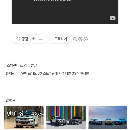
공감
구독하기
'스텔란티스'의 다른글
현재글
알파 로메오 33 스트라달레 가격 제원 33대 한정판
관련글