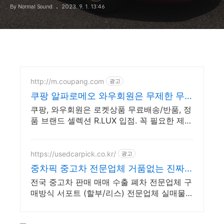
By Normal Sound
2023. 9. 1. 13:46
http://m.coupang.com
광고
쿠팡 알파로메오 와우회원은 무제한 무료
배송
쿠팡, 와우회원은 로켓상품 무료배송/반품, 정
품 브랜드 셀렉션 R.LUX 입점. 꼭 필요한 제품
은 쿠팡에서 더 저렴하게, 로켓배송으로 더 빠
르게!
https://usedcarpick.co.kr/
광고
중차픽 중고차 전문업체 거품없는 진짜
안심거래
전국 중고차 판매 매매 수출 폐차 전문업체 구
매방식 서포트 (할부/리스) 전문업체 실매물
중심 전국 비대면 계약 및 탁송 지원, 전국 매
입 판매 거품 빠진 거래