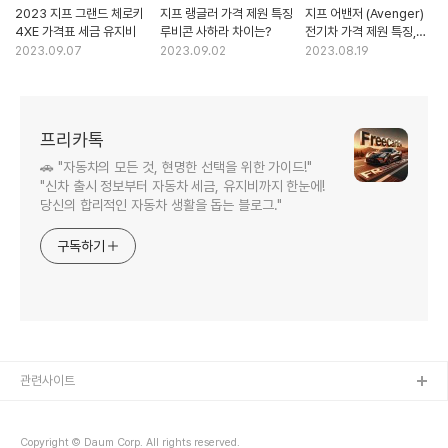
2023 지프 그랜드 체로키
지프 랭글러 가격 제원 특징
지프 어밴저 (Avenger)
4XE 가격표 세금 유지비
루비콘 사하라 차이는?
전기차 가격 제원 특징,
출시 언제?
2023.09.07
2023.09.02
2023.08.19
프리카톡
🚗 "자동차의 모든 것, 현명한 선택을 위한 가이드!"
"신차 출시 정보부터 자동차 세금, 유지비까지 한눈에!
당신의 합리적인 자동차 생활을 돕는 블로그."
구독하기
관련사이트
Copyright © Daum Corp. All rights reserved.