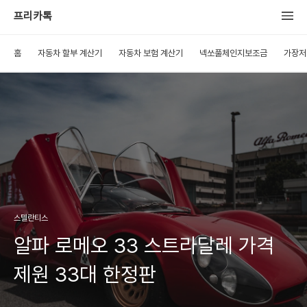
프리카톡
홈
자동차 할부 계산기
자동차 보험 계산기
넥쏘풀체인지보조금
가장저
스텔란티스
알파 로메오 33 스트라달레 가격
제원 33대 한정판