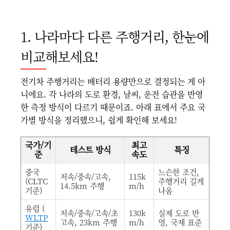
1. 나라마다 다른 주행거리, 한눈에
비교해보세요!
전기차 주행거리는 배터리 용량만으로 결정되는 게 아
니에요. 각 나라의 도로 환경, 날씨, 운전 습관을 반영
한 측정 방식이 다르기 때문이죠. 아래 표에서 주요 국
가별 방식을 정리했으니, 쉽게 확인해 보세요!
국가/기
최고
테스트 방식
특징
준
속도
중국
느슨한 조건,
저속/중속/고속,
115k
(CLTC
주행거리 길게
14.5km 주행
m/h
기준)
나옴
유럽 (
저속/중속/고속/초
130k
실제 도로 반
WLTP
고속, 23km 주행
m/h
영, 국제 표준
기준)