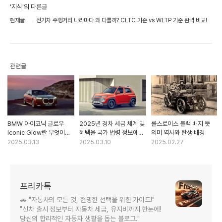
'지식'의 다른글
현재글
전기차 주행거리 나라마다 왜 다를까? CLTC 기준 vs WLTP 기준 완벽 비교!
관련글
BMW 아이코닉 글로우
2025년 경차 세금 체계 및
롤스로이스 블랙 배지 뜻
Iconic Glow란 무엇이고
혜택을 국가 법령 정보에
의미 역사와 탄생 배경
특징은 뭔가요?<
맞춰 정리했습니다.
2025.03.13
2025.03.10
2025.02.27
프리카톡
🚗 "자동차의 모든 것, 현명한 선택을 위한 가이드!"
"신차 출시 정보부터 자동차 세금, 유지비까지 한눈에!
당신의 합리적인 자동차 생활을 돕는 블로그."