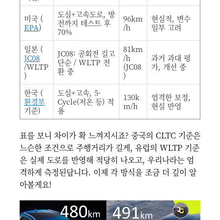
도심+고속도로, 방
미국 (
96km
현실적, 변수
전까지 테스트 후
EPA
)
/h
일부 고려
70%
일본 (
81km
JC08: 공회전 길고
JC08
/h
과거 과대 평
단순 / WLTP 전
/WLTP
(JC08
가, 개선 중
환 중
)
)
한국 (
도심+고속, 5-
130k
엄격한 보정,
환경부
Cycle(저온 등) 적
m/h
현실 반영
기준)
용
표를 보니 차이가 확 느껴지시죠? 중국의 CLTC 기준은
느슨한 조건으로 주행거리가 길게, 유럽의 WLTP 기준
은 실제 도로를 반영해 적당히 나오고, 우리나라는 엄
격하게 측정된답니다. 이제 각 방식을 조금 더 깊이 알
아볼게요!