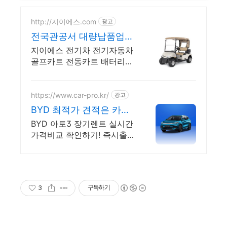
http://지이에스.com
광고
전국관공서 대량납품업체
지역축제행사임대
지이에스 전기차 전기자동차
골프카트 전동카트 배터리카
전기오토바이 판매및 수리전
문
https://www.car-pro.kr/
광고
BYD 최적가 견적은 카베
이 BYD 특가차량 무료견
BYD 아토3 장기렌트 실시간
적
가격비교 확인하기! 즉시출고
차량 선점! 특가차종! 수입차
최대 할인 견적! 온라인계약!
최적가 프로모션 차량 빠른
출고 선점하세요.
3
구독하기