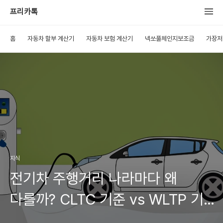
프리카톡
홈
자동차 할부 계산기
자동차 보험 계산기
넥쏘풀체인지보조금
가장저
지식
전기차 주행거리 나라마다 왜
다를까? CLTC 기준 vs WLTP 기준
완벽 비교!