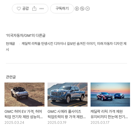
공감
구독하기
'미국자동차/GM'의 다른글
현재글
캐딜락 리릭을 탄생시킨 디자이너 길보빈 숨겨진 이야기, 미래 자동차 디자인 제
시
관련글
GMC 허머 EV 가격, 허머
GMC 시에라 풀사이즈
캐딜락 리릭 가격 제원
픽업 전기차 제원 성능의
픽업트럭의 왕 가격 제원
유지비까지 한눈에 전기차
끝판왕?
유지비 실용성 모두 잡을 수
럭셔리의 새로운 기준!
2025.03.24
2025.03.19
2025.03.17
있을까?