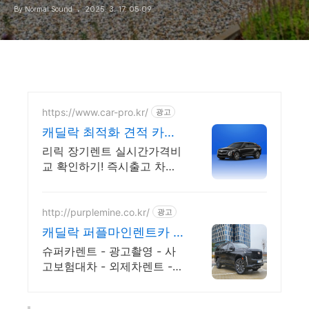
By Normal Sound
2025. 3. 17. 05:09
https://www.car-pro.kr/
광고
캐딜락 최적화 견적 카베
이 캐딜락 특가차량 무료
리릭 장기렌트 실시간가격비
견적
교 확인하기! 즉시출고 차량
선점! 특가차종! 수입차 최대
할인 견적! 온라인계약! 최적
가 프로모션 차량 빠른출고
http://purplemine.co.kr/
광고
선점하세요.
캐딜락 퍼플마인렌트카 #
슈퍼카 협찬문의 #방송렌
슈퍼카렌트 - 광고촬영 - 사
트
고보험대차 - 외제차렌트 -
웨딩카 - VIP의전