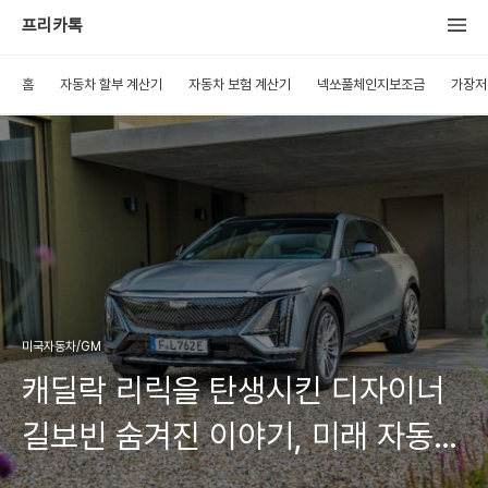
프리카톡
홈
자동차 할부 계산기
자동차 보험 계산기
넥쏘풀체인지보조금
가장저
미국자동차/GM
캐딜락 리릭을 탄생시킨 디자이너
길보빈 숨겨진 이야기, 미래 자동차
디자인 제시