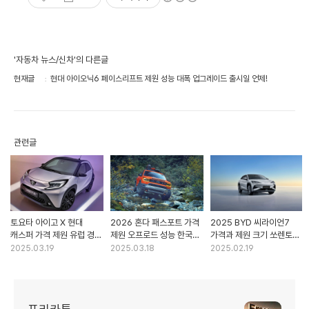
'자동차 뉴스/신차'의 다른글
현재글
현대 아이오닉6 페이스리프트 제원 성능 대폭 업그레이드 출시일 언제!
관련글
토요타 아이고 X 현대
2026 혼다 패스포트 가격
2025 BYD 씨라이언7
캐스퍼 가격 제원 유럽 경차
제원 오프로드 성능 한국인
가격과 제원 크기 쏘렌토
격돌에 완벽 비교!
마음 잡을까?
대항마
2025.03.19
2025.03.18
2025.02.19