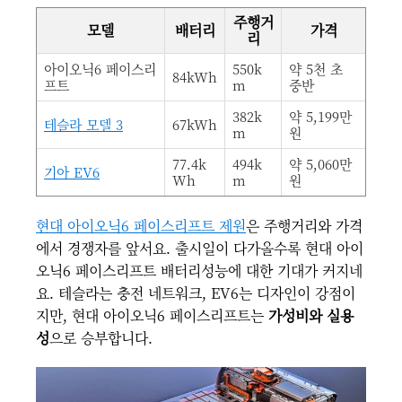
주행거
모델
배터리
가격
리
아이오닉6 페이스리
550k
약 5천 초
84kWh
프트
m
중반
382k
약 5,199만
테슬라 모델 3
67kWh
m
원
77.4k
494k
약 5,060만
기아 EV6
Wh
m
원
현대 아이오닉6 페이스리프트 제원
은 주행거리와 가격
에서 경쟁자를 앞서요. 출시일이 다가올수록 현대 아이
오닉6 페이스리프트 배터리성능에 대한 기대가 커지네
요. 테슬라는 충전 네트워크, EV6는 디자인이 강점이
지만, 현대 아이오닉6 페이스리프트는
가성비와 실용
성
으로 승부합니다.