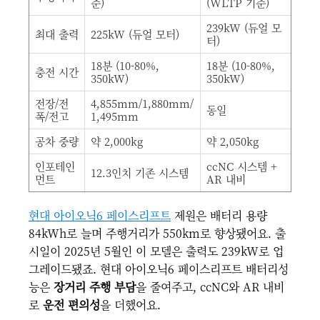
준)
(WLTP 기준)
239kW (듀얼 모
최대 출력
225kW (듀얼 모터)
터)
18분 (10-80%,
18분 (10-80%,
충전 시간
350kW)
350kW)
전장/전
4,855mm/1,880mm/
동일
폭/전고
1,495mm
공차 중량
약 2,000kg
약 2,050kg
인포테인
ccNC 시스템 +
12.3인치 기존 시스템
먼트
AR 내비
현대 아이오닉6 페이스리프트
제원은 배터리 용량
84kWh로 늘며 주행거리가 550km로 향상됐어요. 출
시일이 2025년 5월인 이 모델은 출력도 239kW로 업
그레이드됐죠. 현대 아이오닉6 페이스리프트 배터리성
능은
장거리 주행 부담
을 줄여주고, ccNC와 AR 내비
로
운전 편의성
을 더했어요.