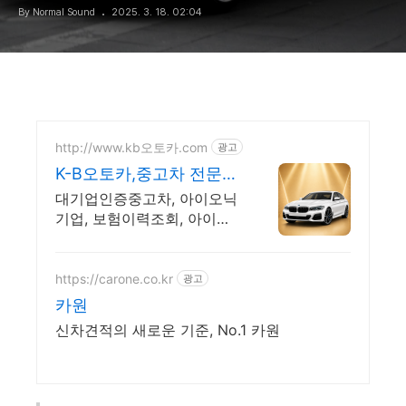
By Normal Sound
2025. 3. 18. 02:04
http://www.kb오토카.com
광고
K-B오토카,중고차 전문기
업
대기업인증중고차, 아이오닉
기업, 보험이력조회, 아이오
닉, 주유권 증정이벤트 인증
중고차 7만대이상! 찾아가는
홈서비스! 낮은 할부이자율,
https://carone.co.kr
광고
24시간실매물전산연동
카원
신차견적의 새로운 기준, No.1 카원