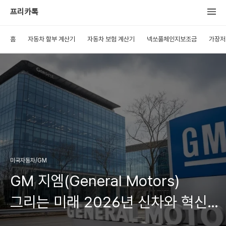
프리카톡
홈
자동차 할부 계산기
자동차 보험 계산기
넥쏘풀체인지보조금
가장저
미국자동차/GM
GM 지엠(General Motors)
그리는 미래 2026년 신차와 혁신
계획 공개!