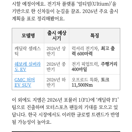
시할 예정이에요. 전기차 플랫폼 ‘얼티엄(Ultium)’을
기반으로 한 신차들이 눈길을 끌죠. 2026년 주요 출시
계획을 표로 정리해봤어요.
출시 예상
모델명
특징
시기
캐딜락 셀레스
2026년 상
럭셔리 전기차,
최고 출
틱
반기
력 600마력
쉐보레 실버라
2026년 중
전기 픽업트럭,
주행거리
도 EV
반기
400마일
GMC 허머
2026년 하
오프로드 특화,
토크
EV SUV
반기
11,500Nm
이 외에도 지엠은 2026년 포뮬러 1(F1)에 ‘캐딜락 F1’
팀으로 진출하며 모터스포츠 팬들의 기대를 모으고 있
답니다. 한국 시장에서도 이러한 글로벌 트렌드가 반영
될 가능성이 높아요.