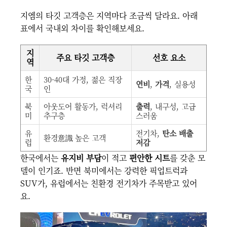
지엠의 타깃 고객층은 지역마다 조금씩 달라요. 아래
표에서 국내외 차이를 확인해보세요.
지
주요 타깃 고객층
선호 요소
역
한
30-40대 가정, 젊은 직장
연비
,
가격
, 실용성
국
인
북
아웃도어 활동가, 럭셔리
출력
, 내구성, 고급
미
추구층
스러움
유
전기차,
탄소 배출
환경意識 높은 고객
럽
저감
한국에서는
유지비 부담
이 적고
편안한 시트
를 갖춘 모
델이 인기죠. 반면 북미에서는 강력한 픽업트럭과
SUV가, 유럽에서는 친환경 전기차가 주목받고 있어
요.