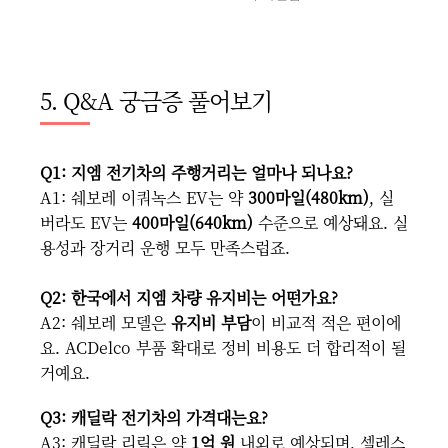
5. Q&A 궁금증 풀어보기
Q1: 지엠 전기차의 주행거리는 얼마나 되나요?
A1: 쉐보레 이쿼녹스 EV는 약
300마일(480km)
, 실
버라도 EV는
400마일(640km)
수준으로 예상돼요. 실
용성과 장거리 운행 모두 만족스럽죠.
Q2: 한국에서 지엠 차량 유지비는 어떤가요?
A2: 쉐보레 모델은
유지비 부담
이 비교적 적은 편이에
요. ACDelco 부품 확대로 정비 비용도 더 합리적이 될
거예요.
Q3: 캐딜락 전기차의 가격대는요?
A3: 캐딜락 리릭은 약
1억 원
내외로 예상되며, 셀레스