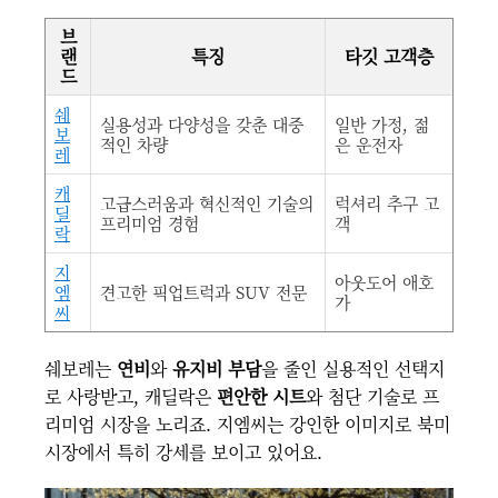
브
랜
특징
타깃 고객층
드
쉐
실용성과 다양성을 갖춘 대중
일반 가정, 젊
보
적인 차량
은 운전자
레
캐
고급스러움과 혁신적인 기술의
럭셔리 추구 고
딜
프리미엄 경험
객
락
지
아웃도어 애호
엠
견고한 픽업트럭과 SUV 전문
가
씨
쉐보레는
연비
와
유지비 부담
을 줄인 실용적인 선택지
로 사랑받고, 캐딜락은
편안한 시트
와 첨단 기술로 프
리미엄 시장을 노리죠. 지엠씨는 강인한 이미지로 북미
시장에서 특히 강세를 보이고 있어요.