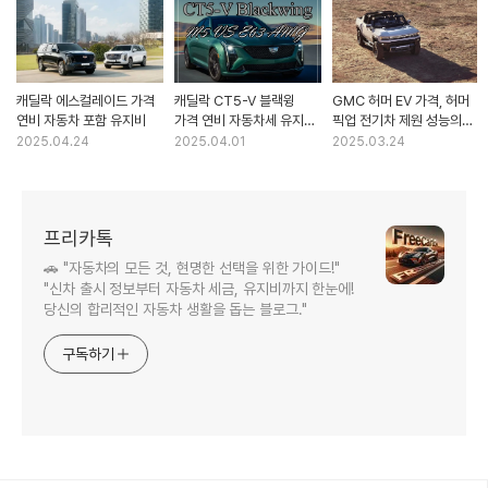
캐딜락 에스컬레이드 가격
캐딜락 CT5-V 블랙윙
GMC 허머 EV 가격, 허머
연비 자동차 포함 유지비
가격 연비 자동차세 유지비
픽업 전기차 제원 성능의
슈퍼세단의 모든 것!
끝판왕?
2025.04.24
2025.04.01
2025.03.24
프리카톡
🚗 "자동차의 모든 것, 현명한 선택을 위한 가이드!"
"신차 출시 정보부터 자동차 세금, 유지비까지 한눈에!
당신의 합리적인 자동차 생활을 돕는 블로그."
구독하기