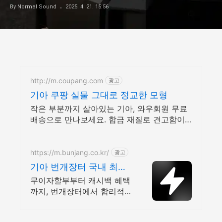
By Normal Sound
2025. 4. 21. 15:56
http://m.coupang.com
광고
기아 쿠팡 실물 그대로 정교한 모형
작은 부분까지 살아있는 기아, 와우회원 무료
배송으로 만나보세요. 합금 재질로 견고함이
다릅니다. 우리 아이 장난감, 쿠팡에서 고르세
요.
https://m.bunjang.co.kr/
광고
기아 번개장터 국내 최대
브랜드 중고거래
무이자할부부터 캐시백 혜택
까지, 번개장터에서 합리적으
로 중고거래 하세요 전국 각
지에서 올라오는 전국구 최