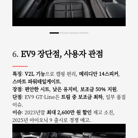
6.
EV9 장단점, 사용자 관점
특징
:
V2L 기능
으로 캠핑 편리,
메리디안 14스피커
,
스마트 파워테일게이트
.
장점
:
편안한 시트
,
낮은 유지비
,
보조금 50% 지원
.
단점
: EV9 GT-Line은
트림 중 보조금 최하
, 일부 품질
이슈.
이슈
: 2023년말
최대 2,600만 원 할인
재고 소진,
2025년 아이오닉 9 출시로 경쟁 예고.