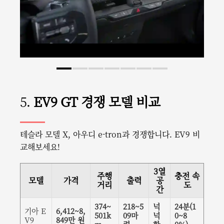
5.
EV9 GT 경쟁 모델 비교
테슬라 모델 X, 아우디 e-tron과 경쟁합니다. EV9 비
교해보세요!
3열
주행
충전 속
모델
가격
출력
공
거리
도
간
374~
218~5
넉
24분(1
기아 E
6,412~8,
501k
09마
넉
0~8
V9
849만 원