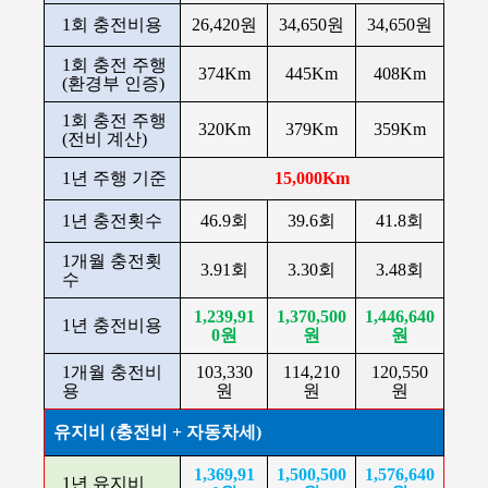
1회 충전비용
26,420원
34,650원
34,650원
1회 충전 주행
374Km
445Km
408Km
(환경부 인증)
1회 충전 주행
320Km
379Km
359Km
(전비 계산)
1년 주행 기준
15,000Km
1년 충전횟수
46.9회
39.6회
41.8회
1개월 충전횟
3.91회
3.30회
3.48회
수
1,239,91
1,370,500
1,446,640
1년 충전비용
0원
원
원
1개월 충전비
103,330
114,210
120,550
용
원
원
원
유지비 (충전비 + 자동차세)
1,369,91
1,500,500
1,576,640
1년 유지비