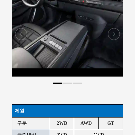
제원
구분
2WD
AWD
GT
굴림방식
2WD
AWD