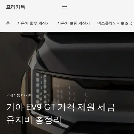
프리카톡
홈
자동차 할부 계산기
자동차 보험 계산기
넥쏘풀체인지보조금
국내자동차/기아
기아 EV9 GT 가격 제원 세금
유지비 총정리