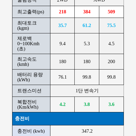
최고출력(ps)
218
384
509
최대토크
35.7
61.2
75.5
(kgm)
제로백
0~100Kmh
9.4
5.3
4.5
(초)
최고속도
180
180
200
(kmh)
배터리 용량
76.1
99.8
99.8
(kWh)
트랜스미션
1단 변속기
복합전비
4.2
3.8
3.6
(Km/kWh)
충전비
충전비 (kwh)
347.2