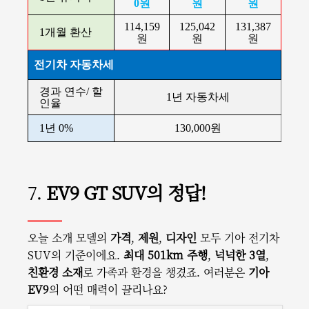
0원
원
원
114,159
125,042
131,387
1개월 환산
원
원
원
전기차 자동차세
경과 연수/ 할
1년 자동차세
인율
1년 0%
130,000원
7.
EV9 GT SUV의 정답!
오늘 소개 모델의
가격
,
제원
,
디자인
모두 기아 전기차
SUV의 기준이에요.
최대 501km 주행
,
넉넉한 3열
,
친환경 소재
로 가족과 환경을 챙겼죠. 여러분은
기아
EV9
의 어떤 매력이 끌리나요?