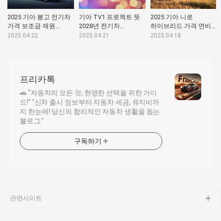
2025 기아 봉고 전기차
기아 TV1 프로젝트 뜻
2025 기아 니로
가격 보조금 제원
2028년 전기차
하이브리드 가격 연비
유지비 최강 파트너!
픽업트럭의 새로운
유지비
2025.04.22
2025.04.21
2025.04.18
기준 제시!
프리카톡
🚗 "자동차의 모든 것, 현명한 선택을 위한 가이
드!" "신차 출시 정보부터 자동차 세금, 유지비까
지 한눈에! 당신의 합리적인 자동차 생활을 돕는
블로그."
구독하기
관련사이트