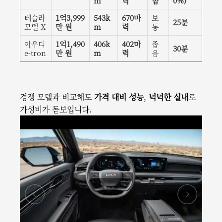
m
력
함
0%)
테슬라
1억3,999
543k
670마
보
25분
모델 X
만 원
m
력
통
아우디
1억1,490
406k
402마
좁
30분
e-tron
만 원
m
력
음
경쟁 모델과 비교해도
가격 대비 성능
,
넉넉한 실내
로
가성비가 돋보입니다.