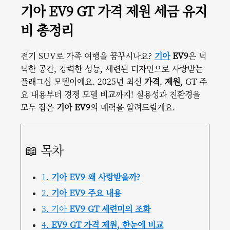
다 상품 매일 10만 개 이상의
기아 EV9 GT 가격 제원 세금 유지
신규 상품 업로드
비 총정리
전기 SUV로 가족 여행을 꿈꾸시나요?
기아
EV9
은 넉
넉한 공간, 강력한 성능, 세련된 디자인으로 사랑받는
플래그십 모델이에요. 2025년 최신
가격
,
제원
, GT 주
요 내용부터 경쟁 모델 비교까지! 실용성과 친환경을
모두 잡은
기아 EV9
의 매력을 알려드릴게요.
📖 목차
1.
기아 EV9 왜 사랑받을까?
2.
기아 EV9 주요 내용
3. 기아
EV9 GT 세련미의 조화
4.
EV9 GT 가격 제원, 한눈에 비교