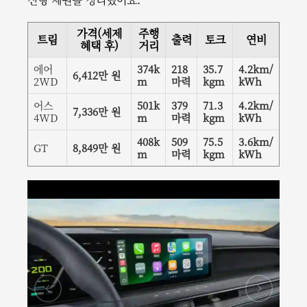
가격(세제
주행
트림
출력
토크
연비
혜택 후)
거리
에어
374k
218
35.7
4.2km/
6,412만 원
2WD
m
마력
kgm
kWh
어스
501k
379
71.3
4.2km/
7,336만 원
4WD
m
마력
kgm
kWh
408k
509
75.5
3.6km/
GT
8,849만 원
m
마력
kgm
kWh