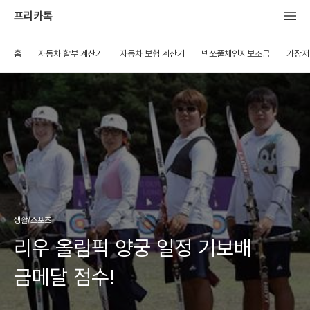
프리카톡
홈
자동차 할부 계산기
자동차 보험 계산기
넥쏘풀체인지보조금
가장저
생활/스포츠
리우 올림픽 양궁 일정 기보배
금메달 점수!