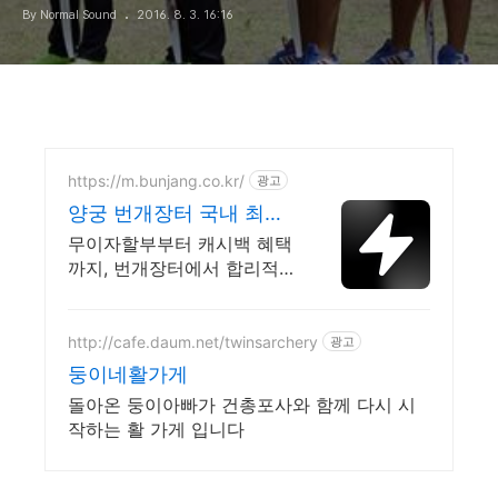
By Normal Sound
2016. 8. 3. 16:16
https://m.bunjang.co.kr/
광고
양궁 번개장터 국내 최대
브랜드 중고거래
무이자할부부터 캐시백 혜택
까지, 번개장터에서 합리적으
로 중고거래 하세요 전국 각
지에서 올라오는 전국구 최
다 상품 매일 10만 개 이상의
http://cafe.daum.net/twinsarchery
광고
신규 상품 업로드
둥이네활가게
돌아온 둥이아빠가 건총포사와 함께 다시 시
작하는 활 가게 입니다