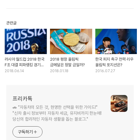
관련글
러시아 월드컵 2018 한국
2018 평창 올림픽
한국 피지 축구 전력 리우
F조 대결 피파랭킹 경기
금메달은 정말 금일까?
올림픽 포지션은?
날짜 시간
2018.06.14
2018.01.18
2016.07.27
프리카톡
🚗 "자동차의 모든 것, 현명한 선택을 위한 가이드!"
"신차 출시 정보부터 자동차 세금, 유지비까지 한눈에!
당신의 합리적인 자동차 생활을 돕는 블로그."
구독하기