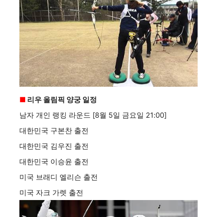
■
리우 올림픽 양궁 일정
남자 개인 랭킹 라운드 [8월 5일 금요일 21:00]
대한민국 구본찬 출전
대한민국 김우진 출전
대한민국 이승윤 출전
미국 브래디 엘리슨 출전
미국 자크 가렛 출전