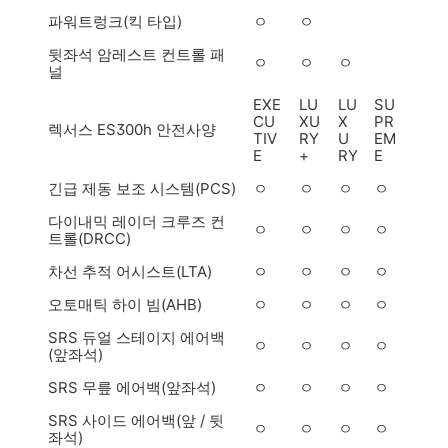
파워트렁크(킥 타입)
ㅇ
ㅇ
뒷좌석 암레스트 컨트롤 패
ㅇ
ㅇ
ㅇ
널
EXE
LU
LU
SU
CU
XU
X
PR
렉서스 ES300h 안전사양
TIV
RY
U
EM
E
+
RY
E
긴급 제동 보조 시스템(PCS)
ㅇ
ㅇ
ㅇ
ㅇ
다이내믹 레이더 크루즈 컨
ㅇ
ㅇ
ㅇ
ㅇ
트롤(DRCC)
차선 추적 어시스트(LTA)
ㅇ
ㅇ
ㅇ
ㅇ
오토매틱 하이 빔(AHB)
ㅇ
ㅇ
ㅇ
ㅇ
SRS 듀얼 스테이지 에어백
ㅇ
ㅇ
ㅇ
ㅇ
(앞좌석)
SRS 무릎 에어백(앞좌석)
ㅇ
ㅇ
ㅇ
ㅇ
SRS 사이드 에어백(앞 / 뒷
ㅇ
ㅇ
ㅇ
ㅇ
좌석)