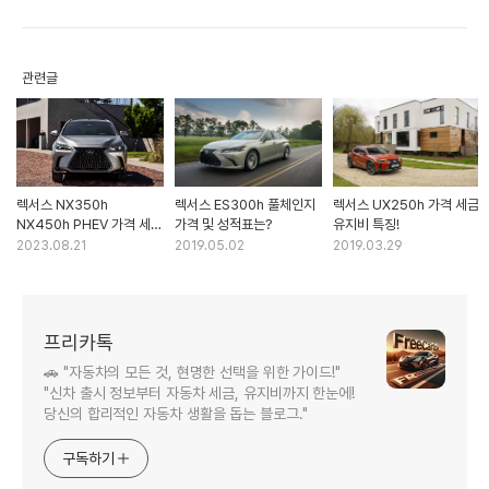
관련글
렉서스 NX350h
렉서스 ES300h 풀체인지
렉서스 UX250h 가격 세금
NX450h PHEV 가격 세금
가격 및 성적표는?
유지비 특징!
유지비 선택방법은?
2023.08.21
2019.05.02
2019.03.29
프리카톡
🚗 "자동차의 모든 것, 현명한 선택을 위한 가이드!"
"신차 출시 정보부터 자동차 세금, 유지비까지 한눈에!
당신의 합리적인 자동차 생활을 돕는 블로그."
구독하기