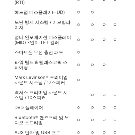
(RTI)
헤드업 디스플레이(HUD)
ㅇ
ㅇ
도난 방지 시스템 / 이모빌라
ㅇ
ㅇ
ㅇ
ㅇ
이저
멀티 인포메이션 디스플레이
ㅇ
ㅇ
ㅇ
ㅇ
(MID) 7인치 TFT 컬러
스마트폰 무선 충전 패드
ㅇ
파워 틸트 & 텔레스코픽 스
ㅇ
ㅇ
ㅇ
티어링
Mark Levinson® 프리미엄
ㅇ
사운드 시스템 / 17스피커
렉서스 프리미엄 사운드 시
ㅇ
ㅇ
ㅇ
스템 / 10스피커
DVD 플레이어
ㅇ
ㅇ
ㅇ
ㅇ
Bluetooth® 핸즈프리 및 오
ㅇ
ㅇ
ㅇ
ㅇ
디오 스트리밍
AUX 단자 및 USB 포트
ㅇ
ㅇ
ㅇ
ㅇ