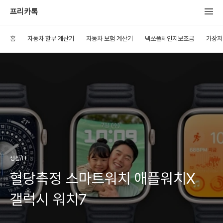
프리카톡
홈
자동차 할부 계산기
자동차 보험 계산기
넥쏘풀체인지보조금
가장저
생활/IT
혈당측정 스마트워치 애플워치X
갤럭시 워치7