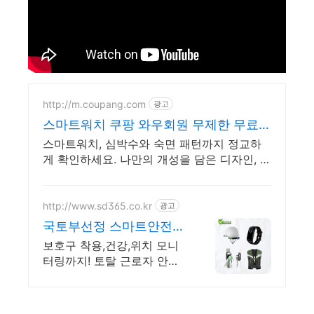
http://m.coupang.com
광고
스마트워치 쿠팡 와우회원 무제한 무료배
송
스마트워치, 심박수와 숙면 패턴까지 정교하
게 확인하세요. 나만의 개성을 담은 디자인, 와
우회원 무제한 무료배송으로 만나보세요.
http://www.sd365.co.kr
광고
국토부선정 스마트안전강
소기업 합리적인 가격, 무
보호구 착용,건강,위치 모니
료 컨설팅
터링까지! 토탈 근로자 안전
관리 솔루션