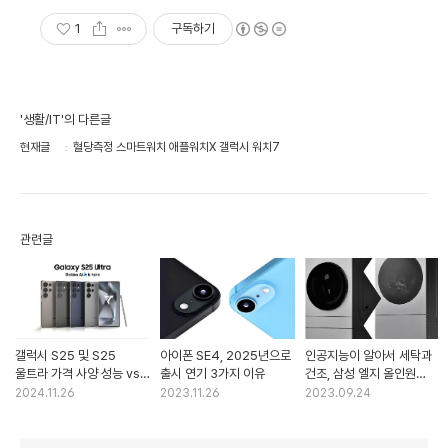
1
구독하기
'생활/IT'의 다른글
현재글
혈당측정 스마트워치 애플워치X 갤럭시 워치7
관련글
갤럭시 S25 및 S25
아이폰 SE4, 2025년으로
인공지능이 알아서 세탁과
울트라 가격 사양 성능 vs
출시 연기 3가지 이유
건조, 삼성 엘지 올인원
샤오미 15 원플러스 13
세탁기
2024.11.26
2023.11.26
2023.09.24
완벽 비교