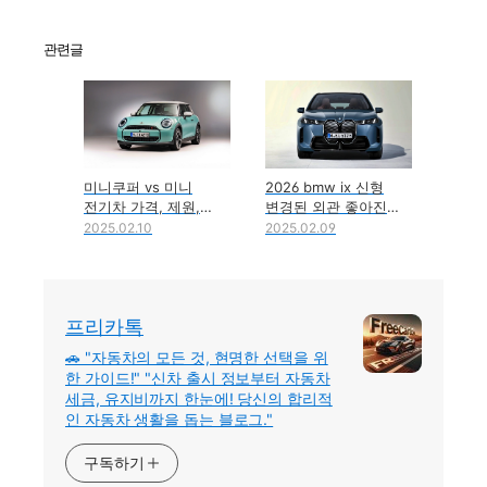
관련글
미니쿠퍼 vs 미니
2026 bmw ix 신형
미니 
전기차 가격, 제원,
변경된 외관 좋아진
vs 2
세금 총정리
성능 제원 총정리
차이가
2025.02.10
2025.02.09
2023.
프리카톡
🚗 "자동차의 모든 것, 현명한 선택을 위
한 가이드!" "신차 출시 정보부터 자동차
세금, 유지비까지 한눈에! 당신의 합리적
인 자동차 생활을 돕는 블로그."
구독하기