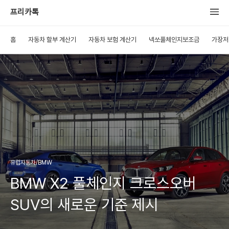
프리카톡
홈
자동차 할부 계산기
자동차 보험 계산기
넥쏘풀체인지보조금
가장저
유럽자동차/BMW
BMW X2 풀체인지 크로스오버
SUV의 새로운 기준 제시