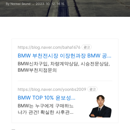
By Normal Sound
2023. 10. 12. 14:15
https://blog.naver.com/baha1676
광고
BMW 부천전시장 이장헌과장 BMW 공식
판매직원
BMW신차구입, 차량계약상담, 시승전문상담,
BMW부천지점문의
https://blog.naver.com/yoonbs2009
광고
BMW TOP 10% 윤보성
도이치모터스
BMW는 누구에게 구매하느
냐가 관건! 확실한 사후관리
로 차이점을 보여드리겠습니
다.