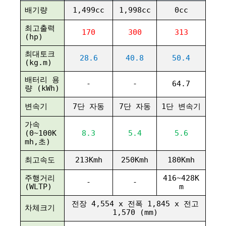
배기량
1,499cc
1,998cc
0cc
최고출력
170
300
313
(hp)
최대토크
28.6
40.8
50.4
(kg.m)
배터리 용
-
-
64.7
량 (kWh)
변속기
7단 자동
7단 자동
1단 변속기
가속
(0~100K
8.3
5.4
5.6
mh,초)
최고속도
213Kmh
250Kmh
180Kmh
주행거리
416~428K
-
-
(WLTP)
m
전장 4,554 x 전폭 1,845 x 전고
차체크기
1,570 (mm)