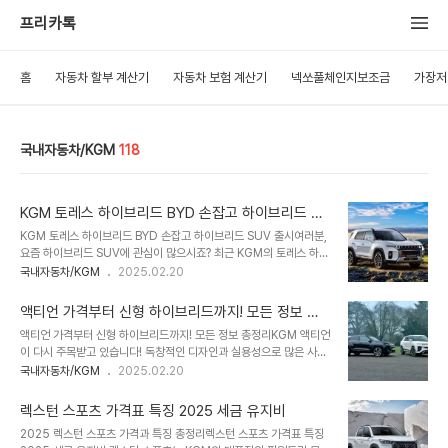
프리카톡
홈
자동차 할부 계산기
자동차 보험 계산기
넥쏘풀체인지보조금
가장저
국내자동차/KGM
118
KGM 토레스 하이브리드 BYD 손잡고 하이브리드 SU
V 출시
KGM 토레스 하이브리드 BYD 손잡고 하이브리드 SUV 출시여러분,
요즘 하이브리드 SUV에 관심이 많으시죠? 최근 KGM의 토레스 하이
브리드와 BYD의 하이브리드 모델들을 살펴보았는데요, 오늘은 이 두
국내자동차/KGM
2025.02.20
차량을 비교해 보며 KGM이 국내 제조사로서 어떤 위상을 가지게 될
지 이야기해 보겠습니다. 1. KGM 토레스 하이브리드의 특징KGM의
액티언 가격부터 신형 하이브리드까지! 모든 정보 총
토레스 하이브리드는 브랜드 최초의 풀 하이브리드 SUV로, 1.5리터
정리
액티언 가격부터 신형 하이브리드까지! 모든 정보 총정리KGM 액티언
4 기통 가솔린 터보 엔진과 하이브리드 전용 DHT 변속기가 조합되
이 다시 주목받고 있습니다! 독창적인 디자인과 실용성으로 많은 사랑
어 있습니다. 내연기관 단일 최고출력은 150마력으로 알려져 있으
을 받았던 이 모델, 과연 최신형에서는 어떤 변화가 있을까요? 가격,
국내자동차/KGM
2025.02.20
며, 전기모터와 배터리를 포함한 시스템 합산 출력은 아직 공개되지 않
제원, 하이브리드 여부까지 속속들이 파헤쳐 보겠습니다. 액 📌 목차
았습니다. 가격은 3,000만 원대부터 시작할 것으로 예상하고 있
액티언 가격과 최신 모델 정보 액티언 신형의 주요 제원 액티언 하이브
죠. 출시 근거로는 아래 국내 출시를..
렉스턴 스포츠 가격표 특징 2025 세금 유지비
리드, 출시 가능성은? 액티언과 경쟁 모델 비교 액티언의 장점과 단점
2025 렉스턴 스포츠 가격과 특징 총정리렉스턴 스포츠 가격표 특징
액티언 활용 방법과 차별점 액티언의 주행 성능과 가속력 1. 액티언 가