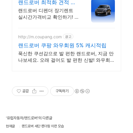
랜드로버 최적화 견적 카
베이 랜드로버 특가차량
랜드로버 디펜더 장기렌트
무료견적
실시간가격비교 확인하기! 즉
시출고 차량 선점!특가차종!
수입차 최대 할인 견적! 온라
인계약! 최적가 프로모션 차
http://m.coupang.com
광고
량 빠른출고 선점하세요.
랜드로버 쿠팡 와우회원 5% 캐시적립
푹신한 쿠션감으로 발 편한 랜드로버, 지금 만
나보세요. 오래 걸어도 발 편한 신발! 와우회원
무료배송으로 경험하세요.
공감
구독하기
'유럽자동차/랜드로버'의 다른글
현재글
랜드로버 세단 렌더링 이런 모습