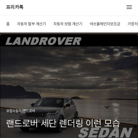
프리카톡
홈
자동차 할부 계산기
자동차 보험 계산기
넥쏘풀체인지보조금
가장저
유럽자동차/랜드로버
랜드로버 세단 렌더링 이런 모습