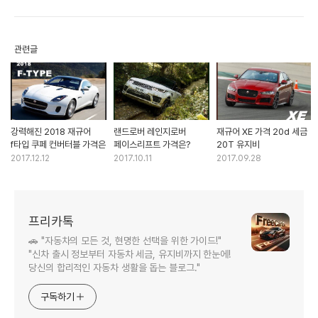
관련글
강력해진 2018 재규어
랜드로버 레인지로버
재규어 XE 가격 20d 세금
f타입 쿠페 컨버터블 가격은
페이스리프트 가격은?
20T 유지비
2017.12.12
2017.10.11
2017.09.28
프리카톡
🚗 "자동차의 모든 것, 현명한 선택을 위한 가이드!"
"신차 출시 정보부터 자동차 세금, 유지비까지 한눈에!
당신의 합리적인 자동차 생활을 돕는 블로그."
구독하기