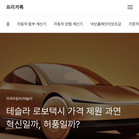
프리카톡
홈
자동차 할부 계산기
자동차 보험 계산기
넥쏘풀체인지보조금
가장저
미국자동차/테슬라
테슬라 로보택시 가격 제원 과연
혁신일까, 허풍일까?