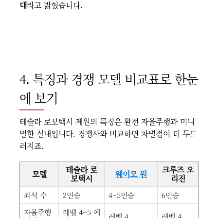
대
라고 밝혔습니다.
4. 특징과 경쟁 모델 비교표로 한눈
에 보기
테슬라 로보택시 제원의 특징은 완전 자율주행과 미니
멀한 실내입니다. 경쟁사와 비교하면 차별점이 더 두드
러지죠.
테슬라 로
크루즈 오
모델
웨이모 원
보택시
리진
좌석 수
2인승
4~5인승
6인승
자율주행
레벨 4~5 예
레벨 4
레벨 4