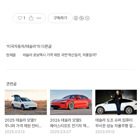
으로 빠르게 만나보세요.
1
구독하기
'미국자동차/테슬라'의 다른글
현재글
테슬라 로보택시 가격 제원 과연 혁신일까, 허풍일까?
관련글
2025 테슬라 모델Y
2026 테슬라 모델S
테슬라 도조 슈퍼 컴퓨터
주니퍼 가격 제원 전비
페이스리프트 전기차 혁신
무서운 성능 자율주행 앞
충전비용 어떤 변화가?
최전선일까!
당길까?
2025.03.13
2025.03.07
2023.09.12