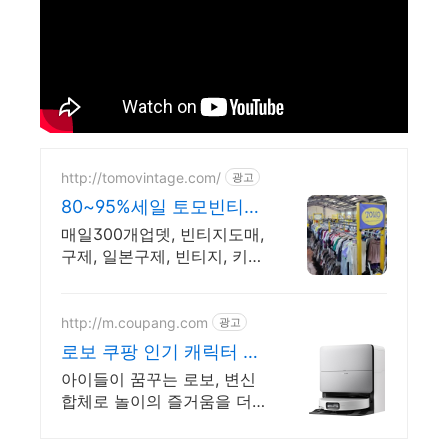
http://tomovintage.com/
광고
80~95%세일 토모빈티지
다양한브랜드보유
매일300개업뎃, 빈티지도매,
구제, 일본구제, 빈티지, 키
즈, 프리미엄, Y2K
http://m.coupang.com
광고
로보 쿠팡 인기 캐릭터 로
봇 다 모였다
아이들이 꿈꾸는 로보, 변신
합체로 놀이의 즐거움을 더
해보세요! 놀이 시간 기다림
없이! 로보트 쿠팡 로켓배송