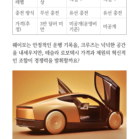
레벨
상
충전 방식
무선 충전
유선 충전
유선 충전
가격(추
3만 달러 미
미공개(운영비
미공개
정)
만
기준)
웨이모는 안정적인 운행 기록을, 크루즈는 넉넉한 공간
을 내세우지만, 테슬라 로보택시 가격과 제원의 혁신적
인 조합이 경쟁력을 발휘할까요?