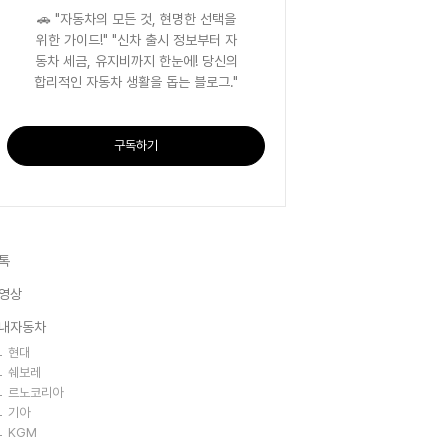
🚗 "자동차의 모든 것, 현명한 선택을
위한 가이드!" "신차 출시 정보부터 자
동차 세금, 유지비까지 한눈에! 당신의
합리적인 자동차 생활을 돕는 블로그."
구독하기
톡
영상
내자동차
현대
쉐보레
르노코리아
기아
KGM