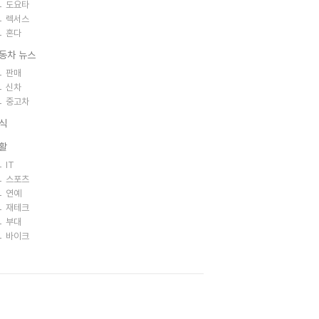
도요타
렉서스
혼다
동차 뉴스
판매
신차
중고차
식
활
IT
스포츠
연예
재테크
부대
바이크