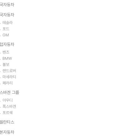
국자동차
국자동차
테슬라
포드
GM
럽자동차
벤츠
BMW
볼보
랜드로버
마세라티
페라리
스바겐 그룹
아우디
폭스바겐
포르쉐
텔란티스
본자동차