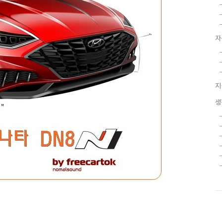
자
지
생