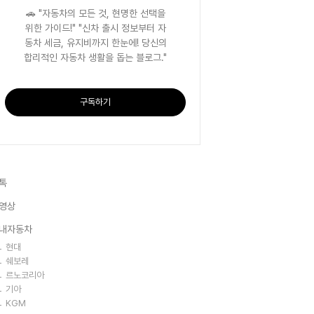
🚗 "자동차의 모든 것, 현명한 선택을
위한 가이드!" "신차 출시 정보부터 자
동차 세금, 유지비까지 한눈에! 당신의
합리적인 자동차 생활을 돕는 블로그."
구독하기
톡
영상
내자동차
현대
쉐보레
르노코리아
기아
KGM