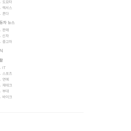
도요타
렉서스
혼다
동차 뉴스
판매
신차
중고차
식
활
IT
스포츠
연예
재테크
부대
바이크