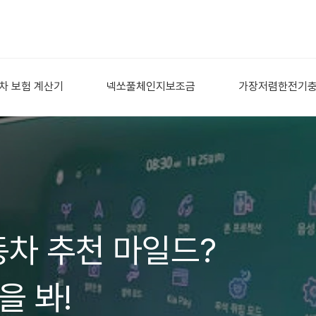
차 보험 계산기
넥쏘풀체인지보조금
가장저렴한전기
차 추천 마일드?
을 봐!