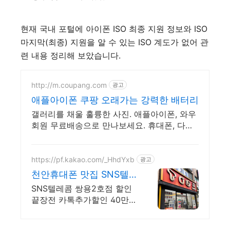
현재 국내 포털에 아이폰 ISO 최종 지원 정보와 ISO
마지막(최종) 지원을 알 수 있는 ISO 계도가 없어 관
련 내용 정리해 보았습니다.
http://m.coupang.com
광고
애플아이폰 쿠팡 오래가는 강력한 배터리
갤러리를 채울 훌륭한 사진. 애플아이폰, 와우
회원 무료배송으로 만나보세요. 휴대폰, 다채
로운 컬러와 섬세한 디자인으로 당신의 개성
을 표현하세요.
https://pf.kakao.com/_HhdYxb
광고
천안휴대폰 맛집 SNS텔
레콤 천안 휴대폰 성지
SNS텔레콤 쌍용2호점 할인
80%할인
끝장전 카톡추가할인 40만원
전국 개통가능 무료배송 휴
대폰 가격 지금바로 상담받