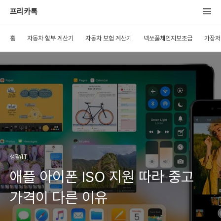
프리카톡
홈
자동차 할부 계산기
자동차 보험 계산기
넥쏘풀체인지보조금
가장저
생활/IT
애플 아이폰 ISO 지원 따라 중고
가격이 다른 이유