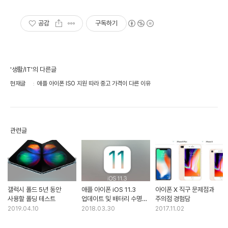
아보세요
공감
구독하기
'생활/IT'의 다른글
현재글
애플 아이폰 ISO 지원 따라 중고 가격이 다른 이유
관련글
갤럭시 폴드 5년 동안
애플 아이폰 iOS 11.3
아이폰 X 직구 문제점과
사용할 폴딩 테스트
업데이트 및 배터리 수명
주의점 경험담
확인
2019.04.10
2018.03.30
2017.11.02