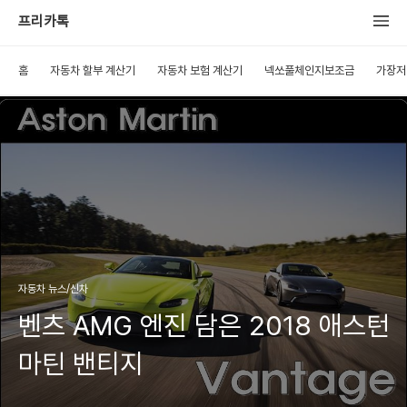
프리카톡
홈
자동차 할부 계산기
자동차 보험 계산기
넥쏘풀체인지보조금
가장저
자동차 뉴스/신차
벤츠 AMG 엔진 담은 2018 애스턴
마틴 밴티지