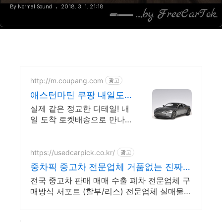
By Normal Sound
2018. 3. 1. 21:18
http://m.coupang.com
광고
애스턴마틴 쿠팡 내일도
착 로켓배송
실제 같은 정교한 디테일! 내
일 도착 로켓배송으로 만나
요. 튼튼한 내구성 서스펜션
기능으로 가지고 노는 재미
까지 더했어요.
https://usedcarpick.co.kr/
광고
중차픽 중고차 전문업체 거품없는 진짜
안심거래
전국 중고차 판매 매매 수출 폐차 전문업체 구
매방식 서포트 (할부/리스) 전문업체 실매물
중심 전국 비대면 계약 및 탁송 지원, 전국 매
입 판매 거품 빠진 거래