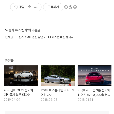
공감
구독하기
'자동차 뉴스/신차'의 다른글
현재글
벤츠 AMG 엔진 담은 2018 애스턴 마틴 밴티지
관련글
지리 신차 GE11 전기차
2018 애스톤마틴 라피드S
미국에서 뜨는 3륜 전기차
예사롭지 않은 디자인
어떤 차?
선더스 ev 10,000달러
(1000 만원)
2019.04.09
2018.03.08
2018.01.31